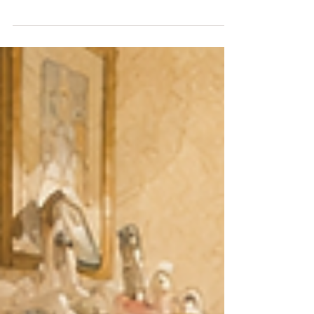
転」や「家財整理」は、単なるモノの移動にとどまらない
大きな人生の節目です。 体調面での不安、長年住み慣れた
家への愛着、離れて暮らすご家族の心配――。そうした複
雑な想いと環境の変化に、私たちはどう寄り添うべきでし
ょうか。 今回は、「ヘルパーのいる引越屋さん」こと株式
会社くらすむーぶが実践した、医療・福祉・全国ネットワ
ークと連携したお引越しの実践事例をご紹介します。大手
引越業者様には決して真似のできない、私たちならではの
「住環境サポート」のリアルをご覧ください。 ■ ご相談の
背景：離れて暮らす娘様の決断とブログからのご縁 大阪府
内のマンションでお一人暮らしをされていた60代のお母様
が、脳梗塞を患い緊急入院されました。 幸いにも退院を迎
えることになりましたが、今後の暮らしや安全面を考慮
し、娘様がお住まいの少し離れた県へお引越しされること
が決まりました。 離れて暮らす親の転居に大きな不安を抱
える中、娘様が弊社のブログをお読みになり、「ここなら
親の体調や気持ちに寄り添って、安心して任せられる」と
強くご希