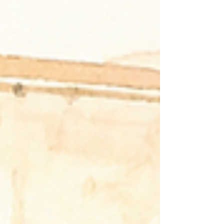
す。 高齢者の方とそのご家族の「これからの暮らし方」を
考える、 お片付け＆おそうじのプロです。 私は「住環境ア
ドバイザー」として、 これまで約2,000件の住環境改善に
携わってきました。 今回も、実際の現場で感じたことや、
私がどのような視点で支援を行っているのかを、 事例を交
えながらお伝えしていきたいと思います。 ※個人が特定さ
れないよう、一部内容を変更しております。 「介護サービ
スを始めたいので、片付けてほしい」 地域包括支援センタ
ーのケアマネジャーさんから 一本のお電話をいただきまし
た。 「認知症と思われる症状が進み、お部屋が物でいっぱ
いなんです。 ヘルパーさんが入れるように、片付けてもら
えませんか？」 ご紹介のきっかけは、以前弊社がお配りし
たDMでした。 担当が変わっても保管してくださっていた
ことが、とても嬉しかったです。 ●現場で見た光景 ※イラ
ストはイメージです ・玄関から廊下、居室、台所まで、ス
ーパーの袋に入った荷