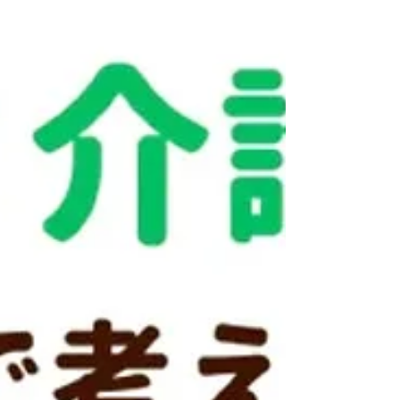
れないよう、一部内容を変更しております。 「介護サービ
スを始めたいので、片付けてほしい」 地域包括支援センタ
ーのケアマネジャーさんから 一本のお電話をいただきまし
た。 「認知症と思われる症状が進み、お部屋が物でいっぱ
いなんです。 ヘルパーさんが入れるように、片付けてもら
えませんか？」 ご紹介のきっかけは、以前弊社がお配りし
たDMでした。 担当が変わっても保管してくださっていた
ことが、とても嬉しかったです。 ●現場で見た光景 ※イラ
ストはイメージです ・玄関から廊下、居室、台所まで、ス
ーパーの袋に入った荷