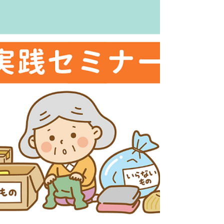
「住環境サポート」のリアルをご覧ください。 ■ ご相談の
背景：離れて暮らす娘様の決断とブログからのご縁 大阪府
内のマンションでお一人暮らしをされていた60代のお母様
が、脳梗塞を患い緊急入院されました。 幸いにも退院を迎
えることになりましたが、今後の暮らしや安全面を考慮
し、娘様がお住まいの少し離れた県へお引越しされること
が決まりました。 離れて暮らす親の転居に大きな不安を抱
える中、娘様が弊社のブログをお読みになり、「ここなら
親の体調や気持ちに寄り添って、安心して任せられる」と
強くご希