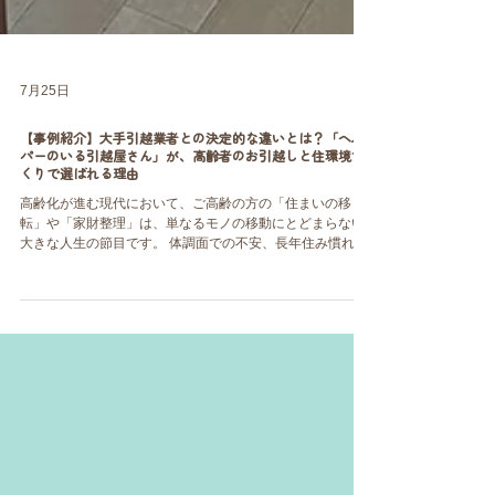
7月25日
【事例紹介】大手引越業者との決定的な違いとは？「ヘル
パーのいる引越屋さん」が、高齢者のお引越しと住環境づ
くりで選ばれる理由
高齢化が進む現代において、ご高齢の方の「住まいの移
転」や「家財整理」は、単なるモノの移動にとどまらない
大きな人生の節目です。 体調面での不安、長年住み慣れた
家への愛着、離れて暮らすご家族の心配――。そうした複
雑な想いと環境の変化に、私たちはどう寄り添うべきでし
ょうか。 今回は、「ヘルパーのいる引越屋さん」こと株式
会社くらすむーぶが実践した、医療・福祉・全国ネットワ
ークと連携したお引越しの実践事例をご紹介します。大手
引越業者様には決して真似のできない、私たちならではの