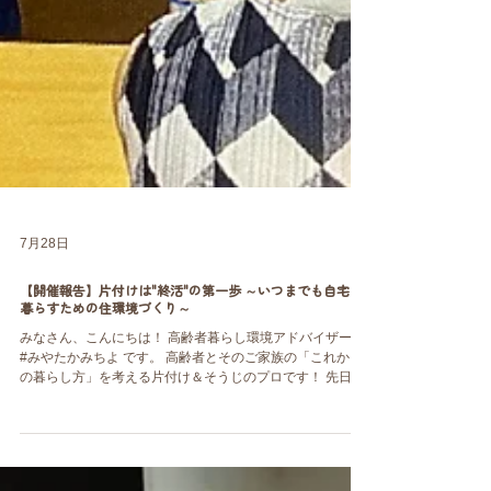
7月28日
【開催報告】片付けは"終活"の第一歩 ～いつまでも自宅で
暮らすための住環境づくり～
みなさん、こんにちは！ 高齢者暮らし環境アドバイザーの
#みやたかみちよ です。 高齢者とそのご家族の「これから
の暮らし方」を考える片付け＆そうじのプロです！ 先日の
7月18日(土)、加賀屋・粉浜地域包括支援センター様主催の
実践セミナー 「片付けは"終活"の第一歩 ～いつまでも自宅