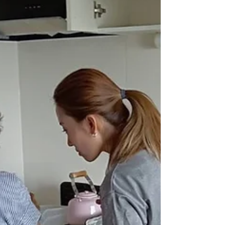
で暮らすための住環境づくり～」 で講師を務めさせていた
だきました。 当日は、地域住民の皆さまをはじめ、介護従
事者、地域福祉に携わる皆さまなど、多くの方にご参加い
ただき、会場は終始とても温かい雰囲気に包まれていまし
た。 今回のセミナーでは、 🏠 なぜ片付けが「終活」の第
一歩なのか 🏠 高齢者家庭で実際に起こっている住環境の課
題 🏠 転倒事故と住環境の関係 🏠 「小さいエリアから始め
る」片付けのコツ 🏠 介護環境整理・防災環境整備の考え方
🏠 約2,000件の住環境改善現場で経験した事例 などを、実
際の現場での経験を交えながらお話しさせていただきまし
た。 私が一番お伝えしたかったのは、 「片付けは、人生を
終えるための準備ではなく、これからも自分らしく暮らし
続