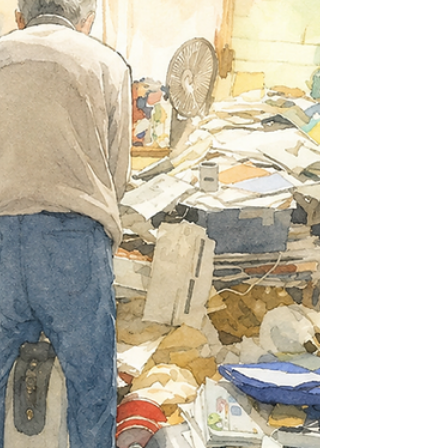
「片付け×介護×防災」オンラインセミナー開催しまし
た！！
【開催報告】2026.6.16(火) みなさん、こんにちは！ 高齢
者住環境アドバイザーの #みやたかみちよ です。 高齢者と
そのご家族の 「これからの暮らし方」を考える 片付け＆そ
うじのプロです！ 本日は、某地域包括支援センター様主催
「ケアマネジャー交流会」の オンラインセミナーにて 講師
を務めさせていただきました。 今回のテーマは、 一見する
と関連性のないテーマに見えますが、 高齢者が住み慣れた
自宅で暮らし続ける ためには、すべてがつながっていま
す。 セミナーでは、 ✅ なぜ高齢者は物を手放せないのか ✅
「迷う」という選択肢を活用した片付け支援 ✅ 介護環境整
理の考え方 ✅ 防災の視点から見た動線確保 ✅ 家具配置と転
倒・火災予防 ✅ 支援者自身が生き抜くことの大切さ などに
ついてお話させていただきました。 アンケートでは、 「迷
う箱が勉強になった」 「片付けが防災につながることを認
識した」 「小さいエリアから始めるという発想がなかっ
た」 などのご感想をいただき、 大変嬉しく思っておりま
す。 高齢者支援において大切なのは、 物を減らすこと