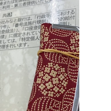
の症状も徐々に進行しており、ご依頼主は遠方にお住まい
5月30日
の姪御さんです。 実は、このお宅に通い始めてもう3年以
上になります。 当初は今とはまったく違う状況でした。 ※
施設入居後のお悩みも解決！「ヘルパーのいる引越屋さ
イラストはイメージです 家の中には本や書類、新聞記事が
ん」が叶える安心の睡眠と住環境づくり
積み重なり、床にも多くの物が置かれていました。 また、
ご本人は外部からの訪問自体に強い抵抗感があり、 「片付
こんにちは！大阪市住之江区、兵庫県西宮市を拠点に、高
け」 という言葉にも否定的でした。 しかし、私は最初から
齢者の皆様の住環境改善をサポートしている株式会社くら
「捨てましょう」とは言いませんでした。 むしろ、 「先
すむーぶです。 私たちは「ヘルパーのいる引越屋さん」と
生、これはどういう内容なんですか？」 「昔はどんな授業
して、単なるお荷物の移動や片付けにとどまらず、「片付
をされていたんですか？」と、 教えていただくことの方が
け×介護×防災」の専門的な視点から、高齢者の方々が安心
多かったように思いま
して暮らせる住環境づくりのお手伝いをしています。 今回
は、軽費老人ホームにお住まいのお客様からご依頼いただ
いた「施設内での模様替えと転倒防止対策」の事例をご紹
介します。施設に入居された後も、日々のちょっとしたお
困りごとを抱えている方は少なくありません。私たちのサ
ポートがどのように課題解決につながったのか、ぜひご覧
ください。 ■ 今回のご相談内容 ご依頼者様： 80代女性
（要介護1）および 50代の息子様 お住まい： 軽費老人ホー
ム お悩み： 昨年8月に施設内の6階から5階へお引越しをさ
れましたが、隣室の生活音やいびきが気になり、夜眠れな
い日々が続いていました。もともと睡眠障害でお薬も服用
されており、「ベッドの頭の位置を左右逆にしたい」との
ご要望でした。また、背の高い家具の転倒も心配されて