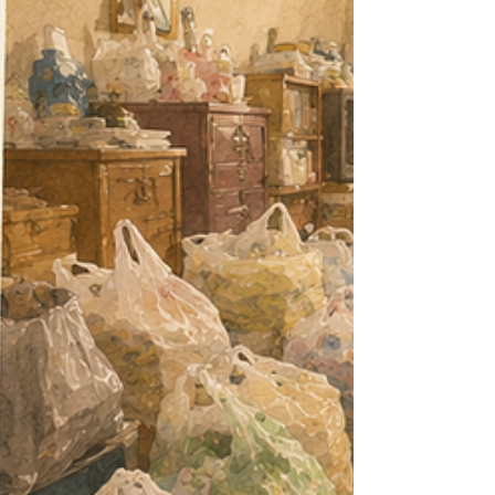
賀屋・粉浜地域包括支援センター様からお声がけいただ
き、7月18日（土）に開催される実践セミナーに登壇させ
ていただくことになりました！！ 今回のテーマは、 「片付
けは“終活”の第一歩」 ～いつまでも自宅で暮らすための住
環境づくり～ です🏠✨ 「終活」と聞くと、 ☑️ 物を減らす
こと ☑️ 不用品を処分すること ☑️ 遺言や相続の準備をするこ
と ☑️ 人生の最期に向けた準備をすること そんなイメージを
持たれる方も多いかもしれません。 でも、私はこれまで高
齢者の方々の引越しや片付け、そうじ、家財整理など、約
2,000件の住環境改善に携わる中で、 「終活は、人生を終
えるための準備ではなく、これからをより良く暮らすため
の準備」 でもあると感じています。 「できることなら、い
つまでも自宅で暮らしたい」 そう願っていても、年齢を重
ねると、これまで何気なく暮らしていた住まいの中に、さ
まざまな課題が出