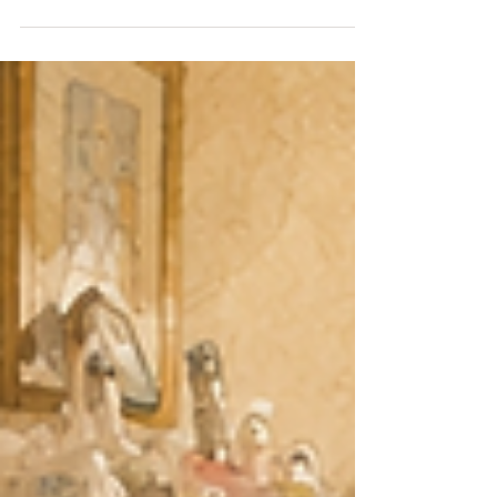
転」や「家財整理」は、単なるモノの移動にとどまらない
大きな人生の節目です。 体調面での不安、長年住み慣れた
家への愛着、離れて暮らすご家族の心配――。そうした複
雑な想いと環境の変化に、私たちはどう寄り添うべきでし
ょうか。 今回は、「ヘルパーのいる引越屋さん」こと株式
会社くらすむーぶが実践した、医療・福祉・全国ネットワ
ークと連携したお引越しの実践事例をご紹介します。大手
引越業者様には決して真似のできない、私たちならではの
「住環境サポート」のリアルをご覧ください。 ■ ご相談の
背景：離れて暮らす娘様の決断とブログからのご縁 大阪府
内のマンションでお一人暮らしをされていた60代のお母様
が、脳梗塞を患い緊急入院されました。 幸いにも退院を迎
えることになりましたが、今後の暮らしや安全面を考慮
し、娘様がお住まいの少し離れた県へお引越しされること
が決まりました。 離れて暮らす親の転居に大きな不安を抱
える中、娘様が弊社のブログをお読みになり、「ここなら
親の体調や気持ちに寄り添って、安心して任せられる」と
強くご希