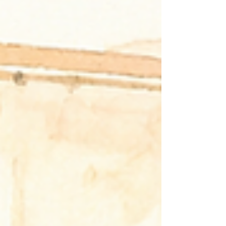
考える、 お片付け＆おそうじのプロです。 私は「住環境ア
ドバイザー」として、 これまで約2,000件の住環境改善に
携わってきました。 今回も、実際の現場で感じたことや、
私がどのような視点で支援を行っているのかを、 事例を交
えながらお伝えしていきたいと思います。 ※個人が特定さ
れないよう、一部内容を変更しております。 「介護サービ
スを始めたいので、片付けてほしい」 地域包括支援センタ
ーのケアマネジャーさんから 一本のお電話をいただきまし
た。 「認知症と思われる症状が進み、お部屋が物でいっぱ
いなんです。 ヘルパーさんが入れるように、片付けてもら
えませんか？」 ご紹介のきっかけは、以前弊社がお配りし
たDMでした。 担当が変わっても保管してくださっていた
ことが、とても嬉しかったです。 ●現場で見た光景 ※イラ
ストはイメージです ・玄関から廊下、居室、台所まで、ス
ーパーの袋に入った荷