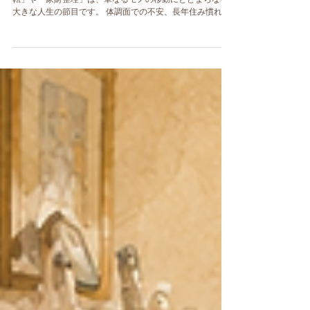
くりで選ばれる理由
高齢化が進む現代において、ご高齢の方の「住まいの移
転」や「家財整理」は、単なるモノの移動にとどまらない
大きな人生の節目です。 体調面での不安、長年住み慣れた
家への愛着、離れて暮らすご家族の心配――。そうした複
雑な想いと環境の変化に、私たちはどう寄り添うべきでし
ょうか。 今回は、「ヘルパーのいる引越屋さん」こと株式
会社くらすむーぶが実践した、医療・福祉・全国ネットワ
ークと連携したお引越しの実践事例をご紹介します。大手
引越業者様には決して真似のできない、私たちならではの
「住環境サポート」のリアルをご覧ください。 ■ ご相談の
背景：離れて暮らす娘様の決断とブログからのご縁 大阪府
内のマンションでお一人暮らしをされていた60代のお母様
が、脳梗塞を患い緊急入院されました。 幸いにも退院を迎
えることになりましたが、今後の暮らしや安全面を考慮
し、娘様がお住まいの少し離れた県へお引越しされること
が決まりました。 離れて暮らす親の転居に大きな不安を抱
える中、娘様が弊社のブログをお読みになり、「ここなら
親の体調や気持ちに寄り添って、安心して任せられる」と
強くご希