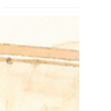
なぜ私は、このお片付けを急がなかったのか。
【急がないシリーズ①】2026.7.1(水) みなさん、こんにち
は！！ 高齢者住環境アドバイザーの #みやたかみちよ で
す。 高齢者の方とそのご家族の「これからの暮らし方」を
考える、 お片付け＆おそうじのプロです。 私は「住環境ア
ドバイザー」として、 これまで約2,000件の住環境改善に
携わってきました。 今回も、実際の現場で感じたことや、
私がどのような視点で支援を行っているのかを、 事例を交
えながらお伝えしていきたいと思います。 ※個人が特定さ
れないよう、一部内容を変更しております。 「介護サービ
スを始めたいので、片付けてほしい」 地域包括支援センタ
ーのケアマネジャーさんから 一本のお電話をいただきまし
た。 「認知症と思われる症状が進み、お部屋が物でいっぱ
いなんです。 ヘルパーさんが入れるように、片付けてもら
えませんか？」 ご紹介のきっかけは、以前弊社がお配りし
たDMでした。 担当が変わっても保管してくださっていた
ことが、とても嬉しかったです。 ●現場で見た光景 ※イラ
ストはイメージです ・玄関から廊下、居室、台所まで、ス
ーパーの袋に入った荷