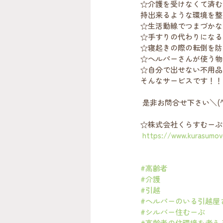
☆介護を受けなくて済む
持出来るような環境を整え
☆生活動線でつまづかな
☆手すりの代わりになる
☆寝起きの際の転倒を防
☆ヘルパーさんが使う物
☆自分で出せない不用品
そんなサービスです！！ 
 是非お問合せ下さい＼(^o^)
☆株式会社くらすむーぶ
https://www.kurasumov
#高齢者
#介護
#引越
#ヘルパーのいる引越屋
#シルバー住むーぶ
#高齢者の住環境を考え