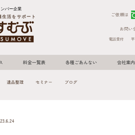
メンバー企業
ご依頼は
適生活をサポート
お問い
電話受付
平
ス
料金一覧表
各種ごあんない
会社案内
遺品整理
セミナー
ブログ
.6.24
 