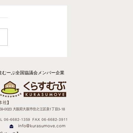
例紹介】大手引越業者と
定的な違いとは？「ヘル
のいる引越屋さん」が、
住むーぶ全国協議会メンバー企業
者のお引越しと住環境づ
で選ばれる理由
【本社】
59-0023 大阪府大阪市住之江区泉1丁目3-18
L 06-6682-1359
FAX 06-6682-3911
info@kurasumove.com