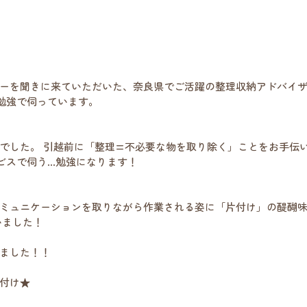
ーを聞きに来ていただいた、奈良県でご活躍の整理収納アドバイ
勉強で伺っています。
でした。 引越前に「整理=不必要な物を取り除く」ことをお手伝
ビスで伺う…勉強になります！
ミュニケーションを取りながら作業される姿に「片付け」の醍醐
いました！
ました！！ 
け★   