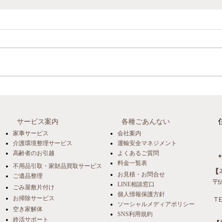
【開催報告】片付けは"終
【事
活"の第一歩 ～いつまでも自
の決
パー
宅で暮らすための住環境づく
サービス案内
各種ごあんない
高齢
り～
家事サービス
会社案内
くり
介護環境整理サービス
運輸安全マネジメント
高齢者のお引越
よくあるご質問
料金一覧表
不用品引取・家財品買取サービス
​
お見積・お問合せ
ご遺品整理
〒5
LINE相談窓口
ごみ屋敷片付け
個人情報保護方針
お掃除サービス
TE
ソーシャルメディアポリシー
空き家解体
SNS利用規約
終活サポート