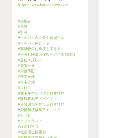
https://www.kurasumove.com/
#高齢者
#介護
#引越
#ヘルパーのいる引越屋さん
#シルバー住むーぶ
#高齢者の住環境を考える
#一般社団法人住むーぶ全国協議会
#居住支援法人
#健康寿命
#介護予防
#在宅医療
#在宅介護
#片付け
#健康寿命をのばすお片付け
#整理収納アドバイザー
#介護環境を整えるお片付け
#介護環境整理アドバイザー
#そうじ
#クリンネスト
#超高齢社会
#社会福祉協議会
#地域包括支援センター