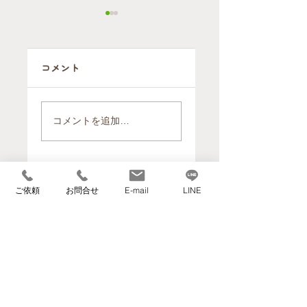
コメント
【開催報告】片
【事例紹介】大
付けは"終活"の
手引越業者との
コメントを追加…
第一歩 ～いつま
決定的な違いと
は？「ヘルパー
でも自宅で暮ら
のいる引越屋さ
すための住環境
ん」が、高齢者
づくり～
住むーぶ全国協議会メンバー企業
ご依頼
お問合せ
E-mail
LINE
のお引越しと住
環境づくりで選
ばれる理由
​【本社】
〒559-0023 大阪府大阪市住之江区泉1丁目3-
18
TEL 06-6682-1359
FAX 06-6682-3911
info@kurasumove.com