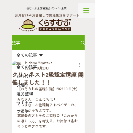
住むーぶ全国協議会メンバー企業
お片付けやお引越しで快適生活をサポート
記事
全ての記事
Michiyo Miyataka
全ての記事
2023年10月23日
クリンネスト2級認定講座 開
お片付け
催しました！！
引越し
【おそうじの基礎知識】2023.10.21(土)
遺品整理
みなさん、こんにちは！
セミナー
くらすむーぶ住環境アドバイザーの、
みやたかみちよです。
ブログ
高齢者の方とそのご家族の「これから
の暮らし方」を考える、お片付け＆お
そうじのプロです。