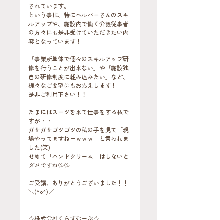
されています。
という事は、特にヘルパーさんのスキ
ルアップや、施設内で働く介護従事者
の方々にも是非受けていただきたい内
容となっています！
「事業所単体で個々のスキルアップ研
修を行うことが出来ない」や「施設独
自の研修制度に組み込みたい」など、
様々なご要望にもお応えします！
是非ご利用下さい！！
たまにはスーツを来て仕事をする私で
すが・・
ガサガサゴツゴツの私の手を見て「現
場やってますねーｗｗｗ」と言われま
した(笑)
せめて「ハンドクリーム」はしないと
ダメですね💦💦
ご受講、ありがとうございました！！
＼(^o^)／
☆株式会社くらすむーぶ☆