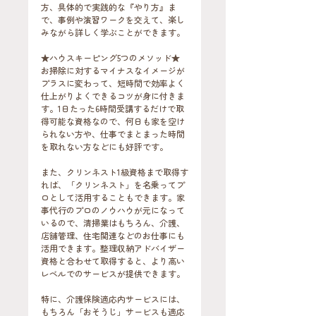
方、具体的で実践的な『やり方』ま
で、事例や演習ワークを交えて、楽し
みながら詳しく学ぶことができます。
★ハウスキーピング5つのメソッド★
お掃除に対するマイナスなイメージが
プラスに変わって、短時間で効率よく
仕上がりよくできるコツが身に付きま
す。1日たった6時間受講するだけで取
得可能な資格なので、何日も家を空け
られない方や、仕事でまとまった時間
を取れない方などにも好評です。
また、クリンネスト1級資格まで取得す
れば、「クリンネスト」を名乗ってプ
ロとして活用することもできます。家
事代行のプロのノウハウが元になって
いるので、清掃業はもちろん、介護、
店舗管理、住宅関連などのお仕事にも
活用できます。整理収納アドバイザー
資格と合わせて取得すると、より高い
レベルでのサービスが提供できます。
特に、介護保険適応内サービスには、
もちろん「おそうじ」サービスも適応