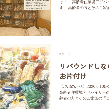
は！！ 高齢者住環境アドバイ
少し離れた県へお引越しされ
す。 高齢者の方とそのご家
れて暮らす親の転居に大き
を考える、 お片付け＆おそ
社のブログをお読みになり
境アドバイザー」として、 こ
ちに寄り添って、安心して
善に携わってきました。 今
とや、 私がどのような視点
事例を交えながらお伝えして
人が特定されないよう、一
「介護サービスを始めたいの
包括支援センターのケアマネ
6月10日
話をいただきました。 「認
リバウンドしな
お部屋が物でいっぱいなんで
ように、片付けてもらえませ
お片付け
は、以前弊社がお配りしたD
保管してくださっていたこ
【現場のお話】2026.6.10
す。 ●現場で見た光景 ※イ
高齢者住環境アドバイザーの 
から廊下、居室、台所まで
齢者の方とそのご家族の「
る、 お片付け＆おそうじの