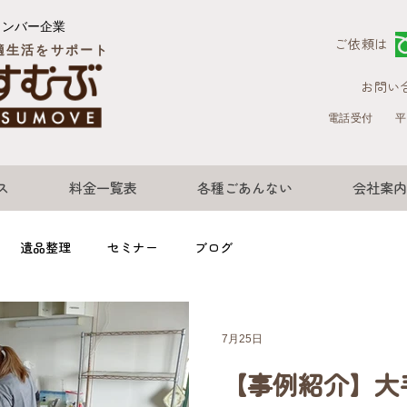
メンバー企業
ご依頼は
適生活をサポート
お問い
電話受付
平
ス
料金一覧表
各種ごあんない
会社案内
遺品整理
セミナー
ブログ
7月25日
【事例紹介】大