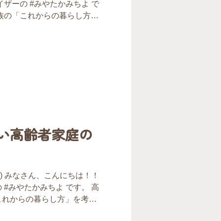
ザーの #みやたかみちよ で
ることが決まりました。 離
族の「これからの暮らし方」
な不安を抱える中、娘様が弊
うじのプロです。 私は「住環
、「ここなら親の体調や気持
れまで約2,000件の住環境改
任せられる」と強くご希
回も、実際の現場で感じたこ
で支援を行っているのかを、
いきたいと思います。 ※個
部内容を変更しております。
で、片付けてほしい」 地域
ジャーさんから 一本のお電
知症と思われる症状が進み、
い高齢者家庭の
す。 ヘルパーさんが入れる
んか？」 ご紹介のきっかけ
Mでした。 担当が変わっても
とが、とても嬉しかったで
(水) みなさん、こんにちは！！
ラストはイメージです ・玄関
#みやたかみちよ です。 高
、スーパーの袋に入った荷
これからの暮らし方」を考え
プロです。 何かと行事と現場