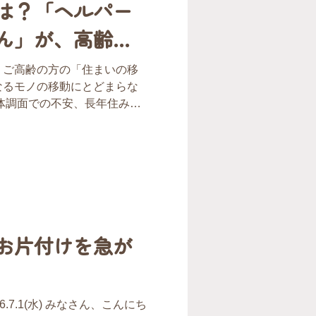
は？「ヘルパー
ん」が、高齢者
環境づくりで選
、ご高齢の方の「住まいの移
なるモノの移動にとどまらな
体調面での不安、長年住み慣
らすご家族の心配――。そう
化に、私たちはどう寄り添う
「ヘルパーのいる引越屋さ
ーぶが実践した、医療・福
携したお引越しの実践事例を
者様には決して真似のできな
環境サポート」のリアルをご
お片付けを急が
内のマンションでお一人暮ら
様が、脳梗塞を患い緊急入院
を迎えることになりました
.7.1(水) みなさん、こんにち
を考慮し、娘様がお住まいの