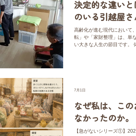
決定的な違いと
のいる引越屋さ
のお引越しと住
高齢化が進む現代において
転」や「家財整理」は、単
ばれる理由
い大きな人生の節目です。 
れた家への愛着、離れて暮
した複雑な想いと環境の変
べきでしょうか。 今回は、
ん」こと株式会社くらすむ
祉・全国ネットワークと連
ご紹介します。大手引越業
7月1日
い、私たちならではの「住
なぜ私は、この
覧ください。 ■ ご相談の背景：離れて暮らす娘様の決断
とブログからのご縁 大阪府
なかったのか。
しをされていた60代のお母
されました。 幸いにも退院
【急がないシリーズ①】2026
が、今後の暮らしや安全面