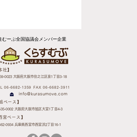
ていませんでした💦 改め
日、定期訪問でお伺いしてい
しました。 ご本人はお一人暮
に進行しており、ご依頼主は
す。 実は、このお宅に通い
す。 当初は今とはまったく違
住むーぶ全国協議会メンバー企業
はイメージです 家の中には本
なり、床にも多くの物が置か
人は外部からの訪問自体に強
」 という言葉にも否定的でし
【本社】
「捨てましょう」とは言いま
59-0023 大阪府大阪市住之江区泉1丁目3-18
先生、これはどういう内容なん
L 06-6682-1359
FAX 06-6682-3911
業をされていたんですか？」
info@kurasumove.com
方が多かったように思いま
【旭ベース】
535-0002 大阪府大阪市旭区大宮1丁目4-3
【西宮ベース】
662-0934 兵庫県西宮市西宮浜2丁目16-1