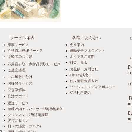
続きで、すっかり投稿が出来
て、現場でのお話です。 先
る80代男性のお宅へお邪魔
らし。 認知症の症状も徐々
遠方にお住まいの姪御さんで
始めてもう3年以上になりま
サービス案内
各種ごあんない
う状況でした。 ※イラスト
家事サービス
会社案内
や書類、新聞記事が積み重
介護環境整理サービス
運輸安全マネジメント
高齢者のお引越
よくあるご質問
れていました。 また、ご本
料金一覧表
不用品引取・家財品買取サービス
い抵抗感があり、 「片付け
​
お見積・お問合せ
ご遺品整理
た。 しかし、私は最初から
〒5
LINE相談窓口
ごみ屋敷片付け
せんでした。 むしろ、 「
個人情報保護方針
お掃除サービス
TE
ですか？」 「昔はどんな授
ソーシャルメディアポリシー
空き家解体
と、 教えていただくことの
SNS利用規約
終活サポート
​
運送サービス
〒
整理収納アドバイザー2級認定講座
​
クリンネスト2級認定講座
片付けセミナー
〒
日々の活動（ブログ）
講演実績のご紹介