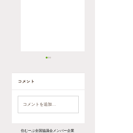
コメント
自ら施設に行く
2軒を1軒にまと
判断をされたお
めるお引越（ご
コメントを追加…
引越後のお片付
依頼報告）
け（ご依頼報
告）
住むーぶ全国協議会メンバー企業