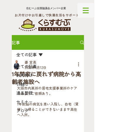
住むーぶ全国協議会メンバー企業
お片付けやお引越しで快適生活をサポート
記事
全ての記事
豪 宮高
全ての記事
2022年4月12日
1年間家に戻れず病院から高
お片付け
齢者施設へ
引越し
大阪市内某所の居宅支援事業所のケア
遺品整理
マネよりご依頼あり。
セミナー
1年前脳の病気を患い入院し、自宅（賃
貸）に帰ることができないままサ高住
ブログ
へ入所。