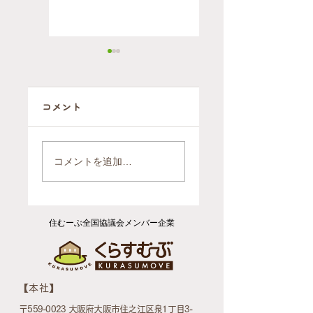
コメント
自ら施設に行く
2軒を1軒にまと
判断をされたお
めるお引越（ご
コメントを追加…
引越後のお片付
依頼報告）
け（ご依頼報
告）
住むーぶ全国協議会メンバー企業
​【本社】
〒559-0023 大阪府大阪市住之江区泉1丁目3-