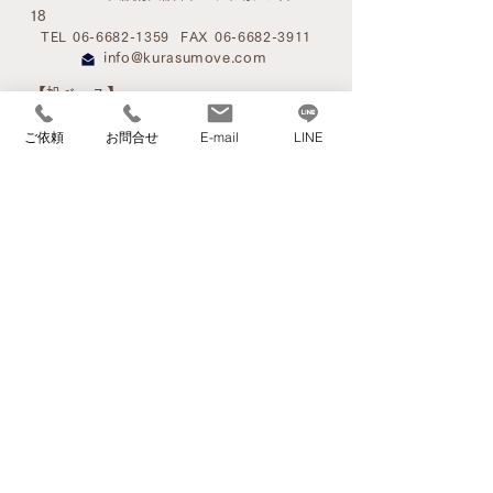
18
TEL 06-6682-1359
FAX 06-6682-3911
info@kurasumove.com
​【旭ベース】
〒535-0002 大阪府大阪市旭区大宮1丁目4-3
ご依頼
お問合せ
E-mail
LINE
​【西宮ベース】
〒662-0934 兵庫県西宮市西宮浜2丁目16-1
アクセスマップ
サービス案内
家事サービス
介護環境整理サービス