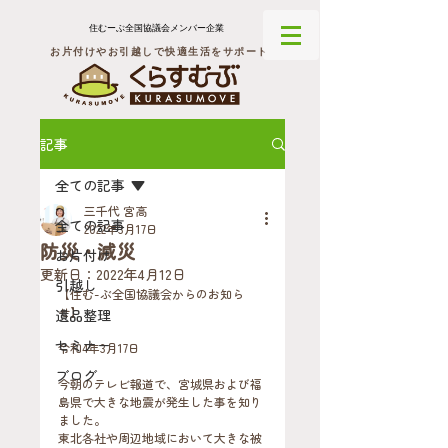
住むーぶ全国協議会メンバー企業
お片付けやお引越しで快適生活をサポート
記事
全ての記事
三千代 宮高
全ての記事
2022年3月17日
防災・減災
お片付け
更新日：
2022年4月12日
引越し
【住む-ぶ全国協議会からのお知ら
せ】
遺品整理
セミナー
令和4年3月17日
ブログ
今朝のテレビ報道で、宮城県および福
島県で大きな地震が発生した事を知り
ました。
東北各社や周辺地域において大きな被