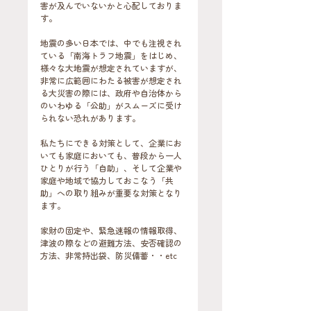
害が及んでいないかと心配しておりま
す。
地震の多い日本では、中でも注視され
ている「南海トラフ地震」をはじめ、
様々な大地震が想定されていますが、
非常に広範囲にわたる被害が想定され
る大災害の際には、政府や自治体から
のいわゆる「公助」がスムーズに受け
られない恐れがあります。
私たちにできる対策として、企業にお
いても家庭においても、普段から一人
ひとりが行う「自助」、そして企業や
家庭や地域で協力しておこなう「共
助」への取り組みが重要な対策となり
ます。
家財の固定や、緊急速報の情報取得、
津波の際などの避難方法、安否確認の
方法、非常持出袋、防災備蓄・・etc