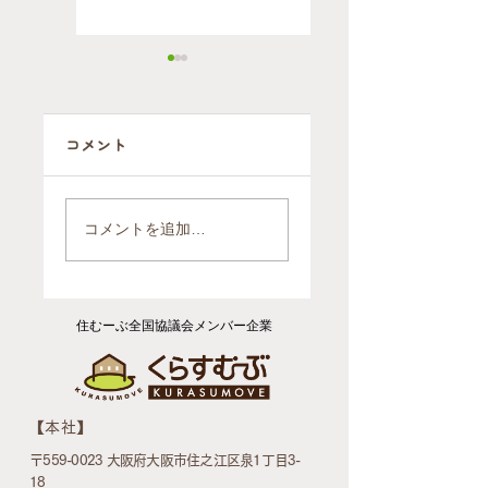
コメント
自ら施設に行く
2軒を1軒にまと
判断をされたお
めるお引越（ご
コメントを追加…
引越後のお片付
依頼報告）
け（ご依頼報
告）
住むーぶ全国協議会メンバー企業
​【本社】
〒559-0023 大阪府大阪市住之江区泉1丁目3-
18