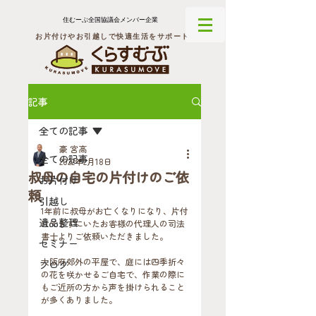
住むーぶ全国協議会メンバー企業
お片付けやお引越しで快適生活をサポート
記事
全ての記事
豪 宮高
全ての記事
2022年2月18日
叔母の自宅の片付けのご依
お片付け
頼
引越し
1年前に叔母がお亡くなりになり、片付
遺品整理
けできずにいたお客様の代理人の司法
書士よりご依頼いただきました。
セミナー
大阪府郊外の平屋で、庭には四季折々
ブログ
の花を咲かせるご自宅で、作業の際に
もご近所の方から声を掛けられること
が多くありました。