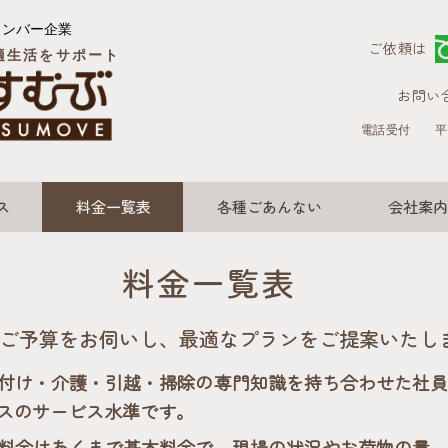
メンバー企業
ご依頼は
適生活をサポート
お問い
電話受付
平
ス
料金一覧表
各種ごあんない
会社案内
料金一覧表
ご予算をお伺いし、最適なプランをご提案いたし
付け・介護・引越・掃除の専門知識を持ち合わせた社
スのサービス水準です。
料金はあくまで基本料金で、現場の状況やお荷物の量