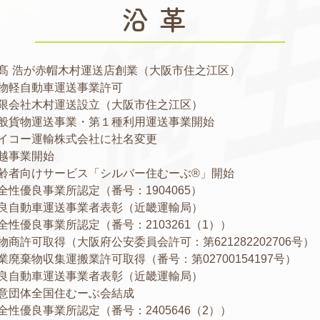
沿革
髙
浩が赤帽木村運送店創業（大阪市住之江区）
物軽自動車運送事業許可
限会社木村運送設立（大阪市住之江区）
般貨物運送事業・第１種利用運送事業開始
イコー運輸株式会社に社名変更
越事業開始
齢者向けサービス「シルバー住むーぶ®」開始
全性優良事業所認定（番号：1904065）
良自動車運送事業者表彰（近畿運輸局）
全性優良事業所認定（番号：2103261（1））
物商許可取得（大阪府公安委員会許可：第621282202706号）
業廃棄物収集運搬業許可取得（番号：第02700154197号）
良自動車運送事業者表彰（近畿運輸局）
意団体全国住むーぶ会結成
全性優良事業所認定（番号：2405646（2））