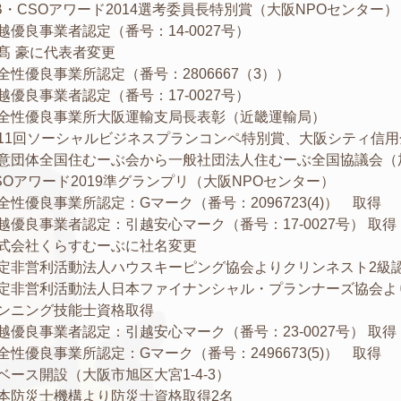
B・CSOアワード2014選考委員長特別賞（大阪NPOセンター）
越優良事業者認定（番号：14-0027号）
髙
豪に代表者変更
全性優良事業所認定（番号：2806667（3））
越優良事業者認定（番号：17-0027号）
全性優良事業所大阪運輸支局長表彰（近畿運輸局）
11回ソーシャルビジネスプランコンペ特別賞、大阪シティ信用
意団体全国住むーぶ会から一般社団法人住むーぶ全国協議会（
SOアワード2019準グランプリ（大阪NPOセンター）
全性優良事業所認定：Gマーク（番号：2096723(4)） 取得
越優良事業者認定：引越安心マーク（番号：17-0027号） 取得
式会社くらすむーぶに社名変更
定非営利活動法人ハウスキーピング協会よりクリンネスト2級
定非営利活動法人日本ファイナンシャル・プランナーズ協会より
ンニング技能士資格取得
越優良事業者認定：引越安心マーク（番号：23-0027号） 取得
全性優良事業所認定：Gマーク（番号：2496673(5)） 取得
旭ベース開設（大阪市旭区大宮1-4-3）
日本防災士機構より防災士資格取得2名