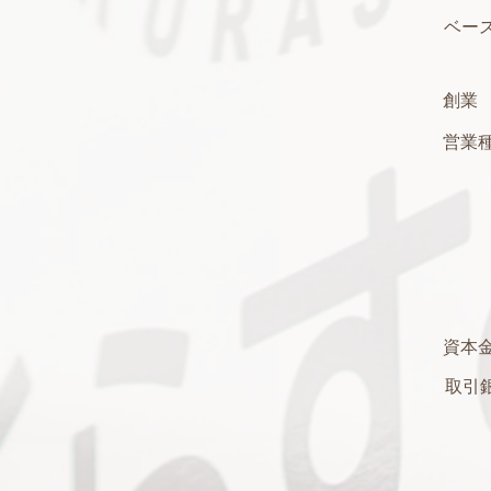
ベー
創業
営業
資本
取引