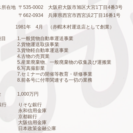
ス所在地
〒535-0002 大阪府大阪市旭区大宮1丁目4番3号
〒662-0934 兵庫県西宮市西宮浜2丁目16番1号
1981年 4月 （赤帽木村運送店として創業）
種目
1.一般貨物自動車運送事業
2.貨物運送取扱事業
3.貨物軽自動車運送事業
4.古物の売買業
5.産業廃棄物、一般廃棄物の収集及び運搬業
6.写真撮影業
7.セミナーの開催等教育・研修事業
8.前各号に付帯関連する一切の業務
金
1,000万円
銀行
りそな銀行
永和信用金庫
京都銀行
大阪信用金庫
日本政策金融公庫