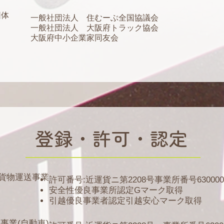
団体
一般社団法人 住むーぶ全国協議会
一般社団法人 大阪府トラック協会
大阪府中小企業家同友会
登録・許可・認定
貨物運送事業
許可番号:近運貨ニ第2208号事業所番号630000
安全性優良事業所認定Gマーク取得
引越優良事業者認定引越安心マーク取得
事業(自動車)