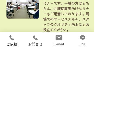
ミナーです。一般の方はもち
ろん、介護従事者向けセミナ
ーもご用意しております。現
場でのサービススキル、スタ
ッフのクオリティ向上にもお
役立てください。
詳細はこちら
ご依頼
お問合せ
E-mail
LINE
住むーぶ全国協議会メンバー企業
​【本社】
〒559-0023 大阪府大阪市住之江区泉1丁目3-
18
TEL 06-6682-1359
FAX 06-6682-3911
info@kurasumove.com