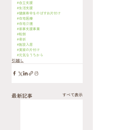
#自立支援
#生活支援
#健康寿命をのばすお片付け
#在宅医療
#在宅介護
#家事支援事業
#転倒
#骨折
#施設入居
#実家の片付け
#元気なうちから
引越し
最新記事
すべて表示