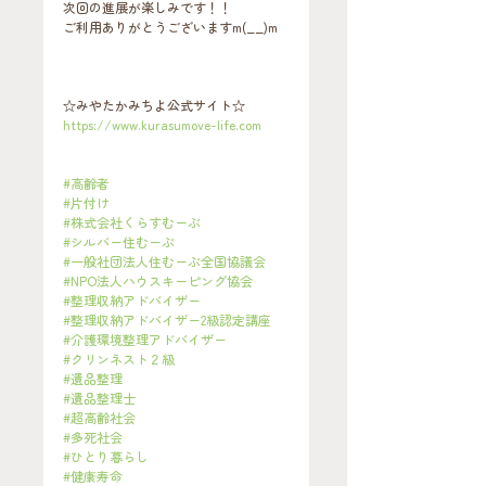
次回の進展が楽しみです！！
ご利用ありがとうございますm(__)m
☆みやたかみちよ公式サイト☆
https://www.kurasumove-life.com
#高齢者
#片付け
#株式会社くらすむーぶ
#シルバー住むーぶ
#一般社団法人住むーぶ全国協議会
#NPO法人ハウスキーピング協会
#整理収納アドバイザー
#整理収納アドバイザー2級認定講座
#介護環境整理アドバイザー
#クリンネスト２級
#遺品整理
#遺品整理士
#超高齢社会
#多死社会
#ひとり暮らし
#健康寿命