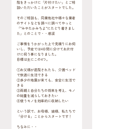
院をきっかけに「片付けたい」とご相
談いただいたことがスタートでした。
そのご相談も、同業他社や様々な業者
のサイトなどを調べに調べてやっと
「”みやたかみちよ”にたどり着きまし
た」とのことで・・感涙
ご事情をうかがった上で見積りにお伺
いし、予定では4日間に分けてお片付
けに伺う事になりました。
目標は主にこの4つ。
①お父様が退院されたら、介護ベッド
で快適に生活できる
②多少の地震が来ても、安全に生活で
きる
③両親と自分たちの将来を考え、モノ
の総量を減らしておきたい
④使うモノを効率的に収納したい
という訳で、お母様、娘様、私たちで
「分ける」ことからスタートです！
ちなみに・・