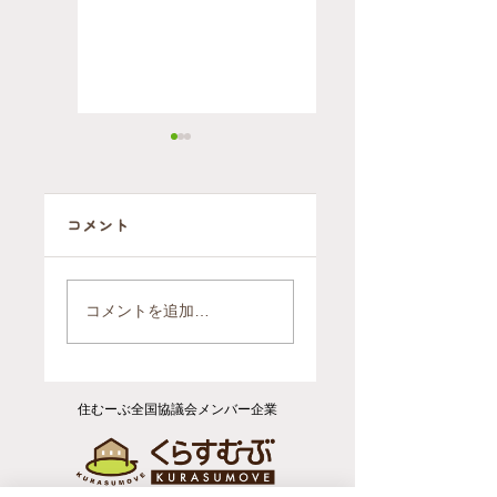
コメント
自ら施設に行く
2軒を1軒にまと
判断をされたお
めるお引越（ご
コメントを追加…
引越後のお片付
依頼報告）
け（ご依頼報
告）
住むーぶ全国協議会メンバー企業