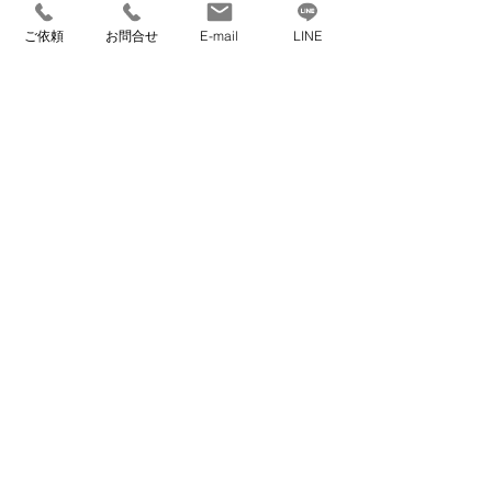
​【本社】
ご依頼
お問合せ
E-mail
LINE
〒559-0023 大阪府大阪市住之江区泉1丁目3-
18
TEL 06-6682-1359
FAX 06-6682-3911
info@kurasumove.com
​【旭ベース】
〒535-0002 大阪府大阪市旭区大宮1丁目4-3
​【西宮ベース】
〒662-0934 兵庫県西宮市西宮浜2丁目16-1
アクセスマップ
サービス案内