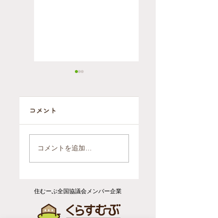
コメント
【開催報告】片
【事例紹介】大
付けは"終活"の
手引越業者との
コメントを追加…
第一歩 ～いつま
決定的な違いと
は？「ヘルパー
でも自宅で暮ら
のいる引越屋さ
すための住環境
ん」が、高齢者
づくり～
住むーぶ全国協議会メンバー企業
のお引越しと住