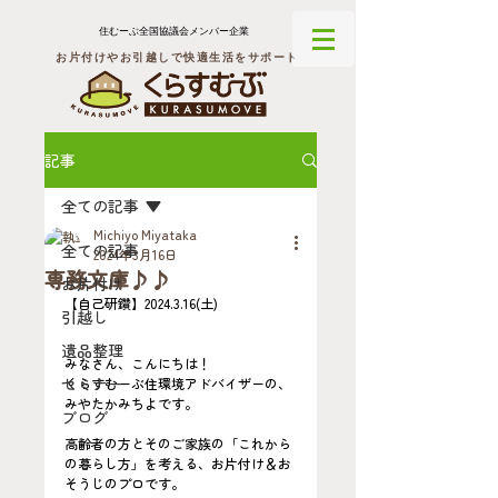
住むーぶ全国協議会メンバー企業
お片付けやお引越しで快適生活をサポート
記事
全ての記事
Michiyo Miyataka
全ての記事
2024年3月16日
専務文庫♪♪
お片付け
【自己研鑽】2024.3.16(土)
引越し
遺品整理
みなさん、こんにちは！
セミナー
くらすむーぶ住環境アドバイザーの、
みやたかみちよです。
ブログ
高齢者の方とそのご家族の「これから
の暮らし方」を考える、お片付け＆お
そうじのプロです。