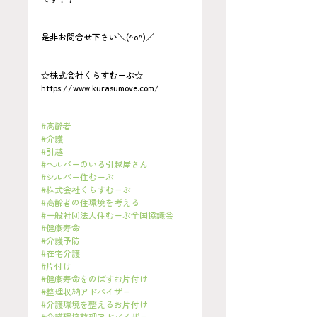
是非お問合せ下さい＼(^o^)／
☆株式会社くらすむーぶ☆
https://www.kurasumove.com/
#高齢者
#介護
#引越
#ヘルパーのいる引越屋さん
#シルバー住むーぶ
#株式会社くらすむーぶ
#高齢者の住環境を考える
#一般社団法人住むーぶ全国協議会
#健康寿命
#介護予防
#在宅介護
#片付け
#健康寿命をのばすお片付け
#整理収納アドバイザー
#介護環境を整えるお片付け
#介護環境整理アドバイザー