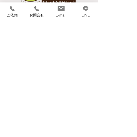
環境づくりで選
ばれる理由
​【本社】
ご依頼
お問合せ
E-mail
LINE
〒559-0023 大阪府大阪市住之江区泉1丁目3-
18
TEL 06-6682-1359
FAX 06-6682-3911
info@kurasumove.com
​【旭ベース】
〒535-0002 大阪府大阪市旭区大宮1丁目4-3
​【西宮ベース】
〒662-0934 兵庫県西宮市西宮浜2丁目16-1
アクセスマップ