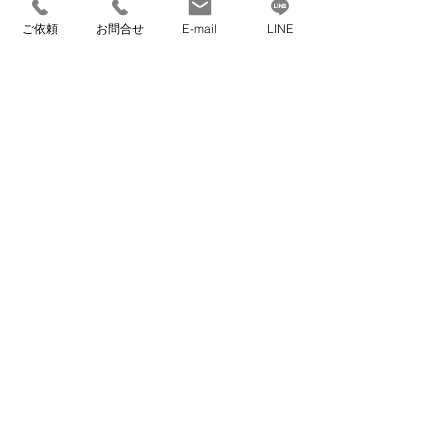
​【本社】
ご依頼
お問合せ
E-mail
LINE
〒559-0023 大阪府大阪市住之江区泉1丁目3-
18
TEL 06-6682-1359
FAX 06-6682-3911
info@kurasumove.com
​【旭ベース】
〒535-0002 大阪府大阪市旭区大宮1丁目4-3
​【西宮ベース】
〒662-0934 兵庫県西宮市西宮浜2丁目16-1
アクセスマップ
サービス案内