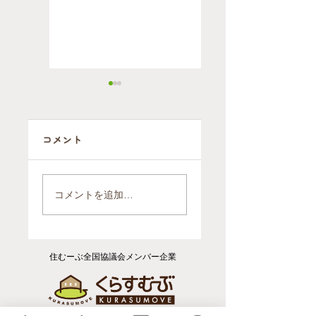
コメント
【開催報告】片
【事例紹介】大
付けは"終活"の
手引越業者との
コメントを追加…
第一歩 ～いつま
決定的な違いと
は？「ヘルパー
でも自宅で暮ら
のいる引越屋さ
すための住環境
ん」が、高齢者
づくり～
住むーぶ全国協議会メンバー企業
のお引越しと住
環境づくりで選
ばれる理由