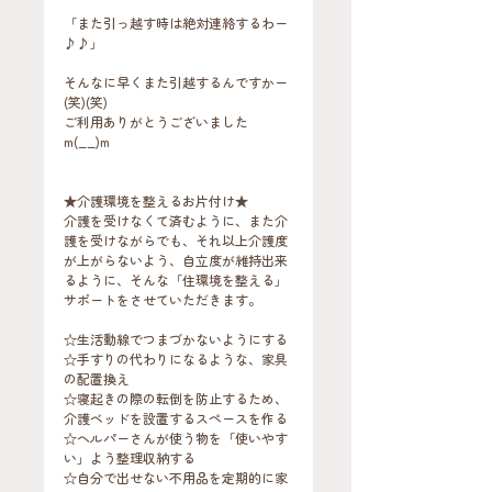
「また引っ越す時は絶対連絡するわー
♪♪」
そんなに早くまた引越するんですかー
(笑)(笑)
ご利用ありがとうございました
m(__)m
★介護環境を整えるお片付け★
介護を受けなくて済むように、また介
護を受けながらでも、それ以上介護度
が上がらないよう、自立度が維持出来
るように、そんな「住環境を整える」
サポートをさせていただきます。
☆生活動線でつまづかないようにする
☆手すりの代わりになるような、家具
の配置換え
☆寝起きの際の転倒を防止するため、
介護ベッドを設置するスペースを作る
☆ヘルパーさんが使う物を「使いやす
い」よう整理収納する
☆自分で出せない不用品を定期的に家