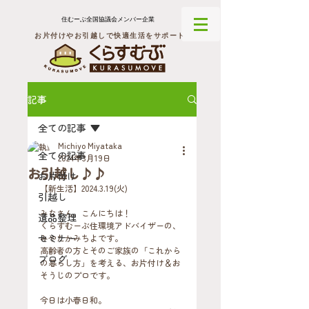
住むーぶ全国協議会メンバー企業
お片付けやお引越しで快適生活をサポート
記事
全ての記事
Michiyo Miyataka
全ての記事
2024年3月19日
お引越し♪♪
お片付け
【新生活】2024.3.19(火)
引越し
みなさん、こんにちは！
遺品整理
くらすむーぶ住環境アドバイザーの、
セミナー
みやたかみちよです。
高齢者の方とそのご家族の「これから
ブログ
の暮らし方」を考える、お片付け＆お
そうじのプロです。
今日は小春日和。