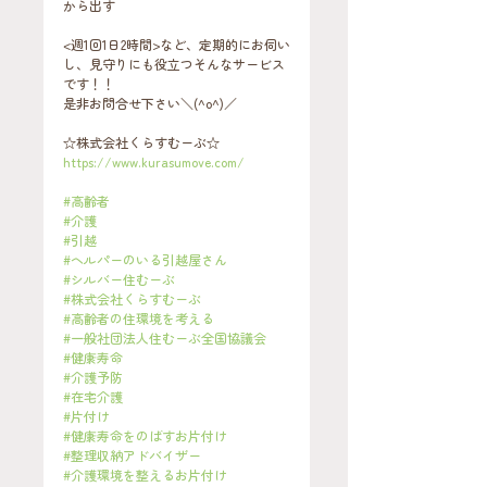
から出す
<週1回1日2時間>など、定期的にお伺い
し、見守りにも役立つそんなサービス
です！！
是非お問合せ下さい＼(^o^)／
☆株式会社くらすむーぶ☆
https://www.kurasumove.com/
#高齢者
#介護
#引越
#ヘルパーのいる引越屋さん
#シルバー住むーぶ
#株式会社くらすむーぶ
#高齢者の住環境を考える
#一般社団法人住むーぶ全国協議会
#健康寿命
#介護予防
#在宅介護
#片付け
#健康寿命をのばすお片付け
#整理収納アドバイザー
#介護環境を整えるお片付け