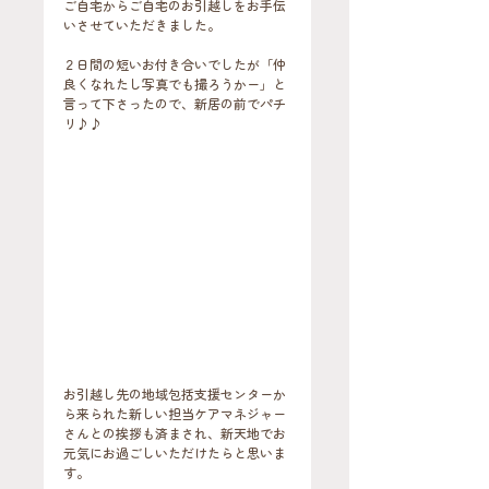
ご自宅からご自宅のお引越しをお手伝
いさせていただきました。
２日間の短いお付き合いでしたが「仲
良くなれたし写真でも撮ろうかー」と
言って下さったので、新居の前でパチ
リ♪♪
お引越し先の地域包括支援センターか
ら来られた新しい担当ケアマネジャー
さんとの挨拶も済まされ、新天地でお
元気にお過ごしいただけたらと思いま
す。