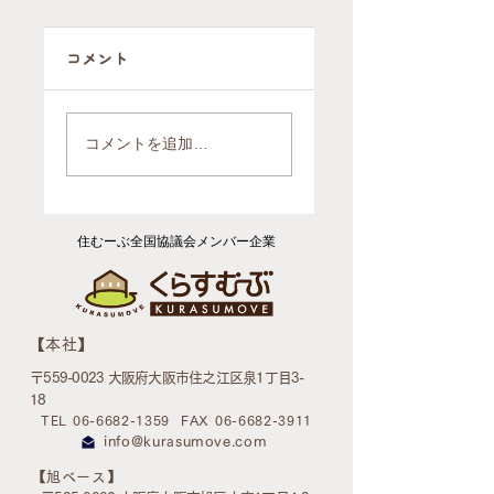
コメント
自ら施設に行く
2軒を1軒にまと
判断をされたお
めるお引越（ご
コメントを追加…
引越後のお片付
依頼報告）
け（ご依頼報
告）
住むーぶ全国協議会メンバー企業
​【本社】
〒559-0023 大阪府大阪市住之江区泉1丁目3-
18
TEL 06-6682-1359
FAX 06-6682-3911
info@kurasumove.com
​【旭ベース】