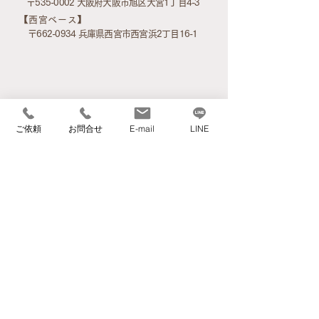
〒535-0002 大阪府大阪市旭区大宮1丁目4-3
​【西宮ベース】
〒662-0934 兵庫県西宮市西宮浜2丁目16-1
ご依頼
お問合せ
E-mail
LINE
アクセスマップ
サービス案内
家事サービス
介護環境整理サービス
高齢者のお引越
不用品引取・家財品買取サービス
ご遺品整理
ごみ屋敷片付け
お掃除サービス