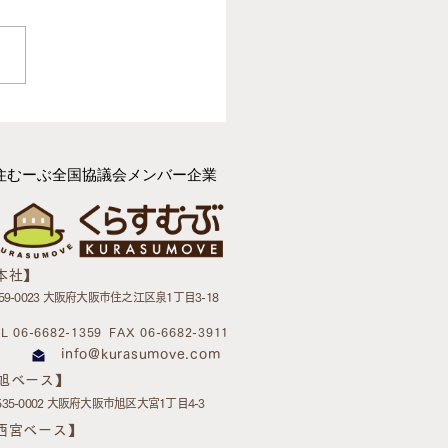
例紹介】大手引越業者と
定的な違いとは？「ヘル
のいる引越屋さん」が、
住むーぶ全国協議会メンバー企業
者のお引越しと住環境づ
で選ばれる理由
【本社】
59-0023 大阪府大阪市住之江区泉1丁目3-18
L 06-6682-1359
FAX 06-6682-3911
info@kurasumove.com
【旭ベース】
535-0002 大阪府大阪市旭区大宮1丁目4-3
【西宮ベース】