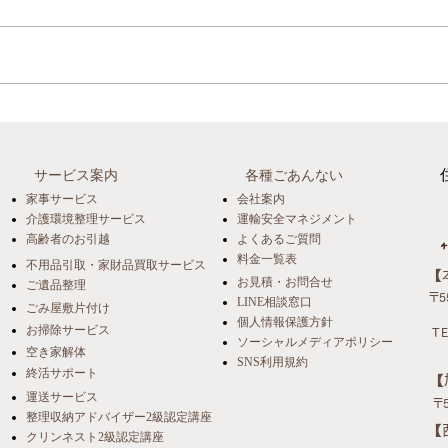
【開催報告】片付けは"終
【事
活"の第一歩 ～いつまでも自
の決
パー
宅で暮らすための住環境づく
サービス案内
各種ごあんない
高齢
り～
家事サービス
会社案内
くり
介護環境整理サービス
運輸安全マネジメント
高齢者のお引越
よくあるご質問
料金一覧表
不用品引取・家財品買取サービス
​
お見積・お問合せ
ご遺品整理
〒5
LINE相談窓口
ごみ屋敷片付け
個人情報保護方針
お掃除サービス
TE
ソーシャルメディアポリシー
空き家解体
SNS利用規約
終活サポート
​
運送サービス
〒
整理収納アドバイザー2級認定講座
​
クリンネスト2級認定講座