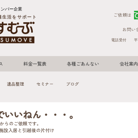
メンバー企業
ご依頼は
適生活をサポート
お問い
電話受付
平
ス
料金一覧表
各種ごあんない
会社案内
遺品整理
セミナー
ブログ
でいいねん・・・。
からのご依頼です。
の施設入居と引越後の片付け