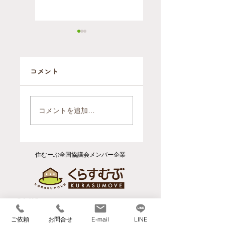
コメント
【開催報告】片
【事例紹介】大
付けは"終活"の
手引越業者との
コメントを追加…
第一歩 ～いつま
決定的な違いと
は？「ヘルパー
でも自宅で暮ら
のいる引越屋さ
すための住環境
ん」が、高齢者
づくり～
住むーぶ全国協議会メンバー企業
のお引越しと住
環境づくりで選
ばれる理由
​【本社】
〒559-0023 大阪府大阪市住之江区泉1丁目3-
ご依頼
お問合せ
E-mail
LINE