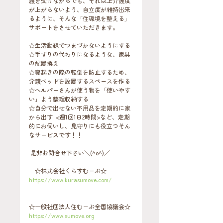
護を受けながらでも、それ以上介護度
が上がらないよう、自立度が維持出来
るように、そんな「住環境を整える」
サポートをさせていただきます。  
☆生活動線でつまづかないようにする 
☆手すりの代わりになるような、家具
の配置換え
☆寝起きの際の転倒を防止するため、
介護ベッドを設置するスペースを作る
☆ヘルパーさんが使う物を「使いやす
い」よう整理収納する
☆自分で出せない不用品を定期的に家
から出す  <週1回1日2時間>など、定期
的にお伺いし、見守りにも役立つそん
なサービスです！！
 是非お問合せ下さい＼(^o^)／   
　☆株式会社くらすむーぶ☆
https://www.kurasumove.com/
☆一般社団法人住むーぶ全国協議会☆
https://www.sumove.org