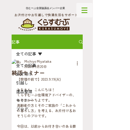
住むーぶ全国協議会メンバー企業
お片付けやお引越しで快適生活をサポート
記事
全ての記事
Michiyo Miyataka
全ての記事
2023年9月20日
終活セミナー
お片付け
【祭壇の前で】2023.9.19(火)
引越し
みなさん、こんにちは！
遺品整理
くらすむーぶ住環境アドバイザーの、
セミナー
みやたかみちよです。
高齢者の方とそのご家族の「これから
ブログ
の暮らし方」を考える、お片付け＆お
そうじのプロです。
今回は、以前からお付き合いのある葬