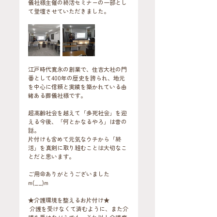
儀社様主催の終活セミナーの一部とし
て登壇させていただきました。
江戸時代寛永の創業で、住吉大社の門
番として400年の歴史を誇られ、地元
を中心に信頼と実績を築かれている由
緒ある葬儀社様です。
超高齢社会を越えて「多死社会」を迎
える今後、「何とかなるやろ」は昔の
話。
片付けも含めて元気なウチから「終
活」を真剣に取り組むことは大切なこ
とだと思います。
ご用命ありがとうございました
m(__)m
★介護環境を整えるお片付け★
 介護を受けなくて済むように、また介