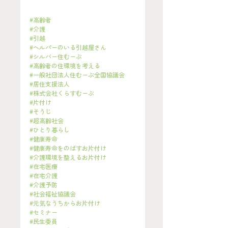
#高齢者
#介護
#引越
#ヘルパーのいる引越屋さん
#シルバー住むーぶ
#高齢者の住環境を考える
#一般社団法人住むーぶ全国協議会
#居住支援法人
#株式会社くらすむーぶ
#片付け
#そうじ
#超高齢社会
#ひとり暮らし
#健康寿命
#健康寿命をのばすお片付け
#介護環境を整えるお片付け
#在宅医療
#在宅介護
#介護予防
#社会福祉協議会
#元気なうちからお片付け
#セミナー
#民生委員