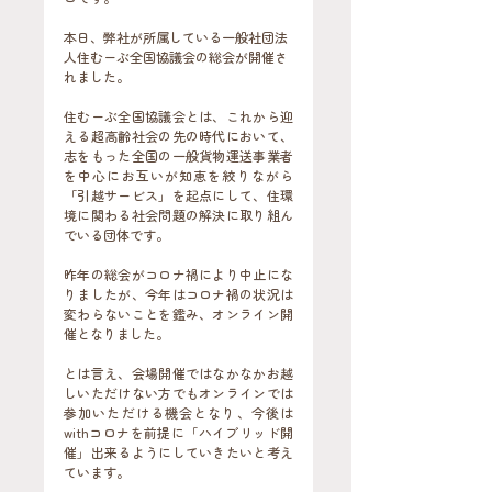
本日、弊社が所属している一般社団法
人住むーぶ全国協議会の総会が開催さ
れました。
住むーぶ全国協議会とは、これから迎
える超高齢社会の先の時代において、
志をもった全国の一般貨物運送事業者
を中心にお互いが知恵を絞りながら
「引越サービス」を起点にして、住環
境に関わる社会問題の解決に取り組ん
でいる団体です。
昨年の総会がコロナ禍により中止にな
りましたが、今年はコロナ禍の状況は
変わらないことを鑑み、オンライン開
催となりました。
とは言え、会場開催ではなかなかお越
しいただけない方でもオンラインでは
参加いただける機会となり、今後は
withコロナを前提に「ハイブリッド開
催」出来るようにしていきたいと考え
ています。