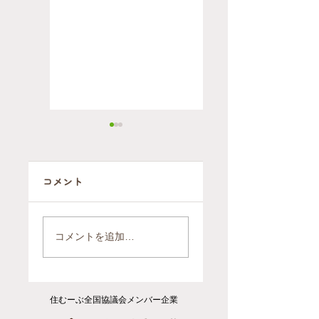
コメント
介護環境整理サ
高層階のマンシ
ービスの商標登
ョンに住むと〇
コメントを追加…
録
〇〇〇に困
る・・・
住むーぶ全国協議会メンバー企業