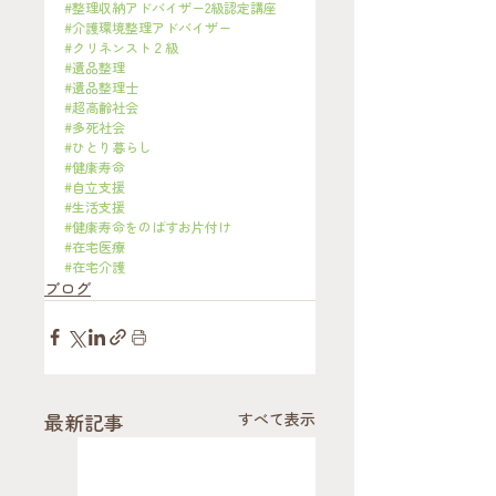
#整理収納アドバイザー2級認定講座
#介護環境整理アドバイザー
#クリネンスト２級
#遺品整理
#遺品整理士
#超高齢社会
#多死社会
#ひとり暮らし
#健康寿命
#自立支援
#生活支援
#健康寿命をのばすお片付け
#在宅医療
#在宅介護
ブログ
最新記事
すべて表示