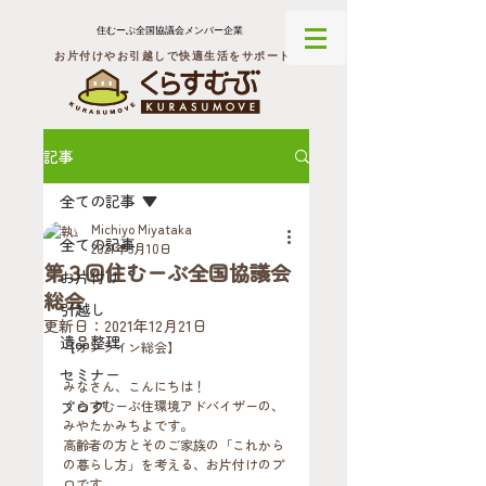
住むーぶ全国協議会メンバー企業
お片付けやお引越しで快適生活をサポート
記事
全ての記事
Michiyo Miyataka
全ての記事
2021年5月10日
第３回住むーぶ全国協議会
お片付け
総会
引越し
更新日：
2021年12月21日
遺品整理
【オンライン総会】
セミナー
みなさん、こんにちは！
ブログ
くらすむーぶ住環境アドバイザーの、
みやたかみちよです。
高齢者の方とそのご家族の「これから
の暮らし方」を考える、お片付けのプ
ロです。