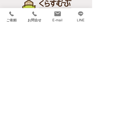
​【本社】
ご依頼
お問合せ
E-mail
LINE
〒559-0023 大阪府大阪市住之江区泉1丁目3-
18
TEL 06-6682-1359
FAX 06-6682-3911
info@kurasumove.com
​【旭ベース】
〒535-0002 大阪府大阪市旭区大宮1丁目4-3
​【西宮ベース】
〒662-0934 兵庫県西宮市西宮浜2丁目16-1
アクセスマップ