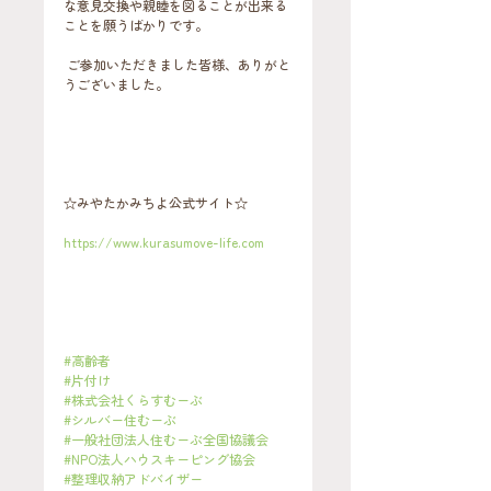
な意見交換や親睦を図ることが出来る
ことを願うばかりです。
 ご参加いただきました皆様、ありがと
うございました。
☆みやたかみちよ公式サイト☆     
https://www.kurasumove-life.com
#高齢者
#片付け
#株式会社くらすむーぶ
#シルバー住むーぶ
#一般社団法人住むーぶ全国協議会
#NPO法人ハウスキーピング協会
#整理収納アドバイザー