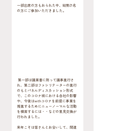
一部出席の方もおられた中、総勢21名
の方にご参加いただきました。
 第一部は議案書に則って議事進行さ
れ、第二部はファシリテーターの進行
のもとパネルディスカッション形式
で、このコロナ禍における自社の影響
や、今後はwithコロナを前提に事業を
推進するためにニューノーマルな活動
を模索するには・・などの意見交換が
行われました。
来年こそは皆さんとお会いして、闊達