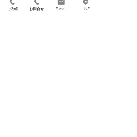
ご依頼
お問合せ
E-mail
LINE
コメント
【開催報告】片
【事例紹介】大
付けは"終活"の
手引越業者との
コメントを追加…
第一歩 ～いつま
決定的な違いと
は？「ヘルパー
でも自宅で暮ら
のいる引越屋さ
すための住環境
ん」が、高齢者
づくり～
住むーぶ全国協議会メンバー企業
のお引越しと住
環境づくりで選
ばれる理由
​【本社】
〒559-0023 大阪府大阪市住之江区泉1丁目3-
18
TEL 06-6682-1359
FAX 06-6682-3911