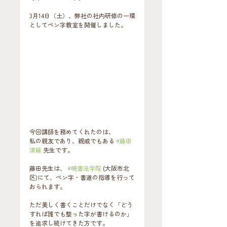
3月14日（土）、弊社の社内研修の一環
としてペン字教室を開催しました。
今回講師を務めてくれたのは、
私の親友であり、親戚でもある 
#藤田
清縁
 先生です。
藤田先生は、 
#暁書法学院
 (大阪市北
区)にて、ペン字・書道の指導を行って
おられます。
ただ美しく書くことだけでなく「どう
すれば誰でも整った字が書けるのか」
を追求し続けてきた方です。