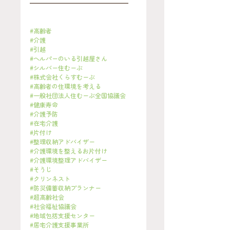
━━━━━━━━━━━━━━━━
#高齢者
#介護
#引越
#ヘルパーのいる引越屋さん
#シルバー住むーぶ
#株式会社くらすむーぶ
#高齢者の住環境を考える
#一般社団法人住むーぶ全国協議会
#健康寿命
#介護予防
#在宅介護
#片付け
#整理収納アドバイザー
#介護環境を整えるお片付け
#介護環境整理アドバイザー
#そうじ
#クリンネスト
#防災備蓄収納プランナー
#超高齢社会
#社会福祉協議会
#地域包括支援センター
#居宅介護支援事業所