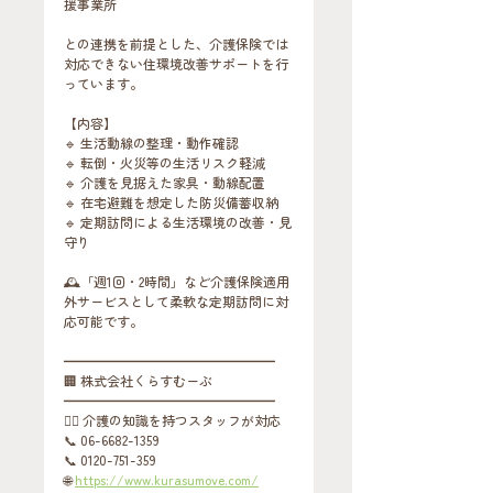
援事業所
との連携を前提とした、介護保険では
対応できない住環境改善サポートを行
っています。
【内容】
🔹 生活動線の整理・動作確認
🔹 転倒・火災等の生活リスク軽減
🔹 介護を見据えた家具・動線配置
🔹 在宅避難を想定した防災備蓄収納
🔹 定期訪問による生活環境の改善・見
守り
🕰「週1回・2時間」など介護保険適用
外サービスとして柔軟な定期訪問に対
応可能です。
━━━━━━━━━━━━━━━━
🏢 株式会社くらすむーぶ
━━━━━━━━━━━━━━━━
👩‍⚕️ 介護の知識を持つスタッフが対応
📞 06-6682-1359
📞 0120-751-359
🌐 
https://www.kurasumove.com/