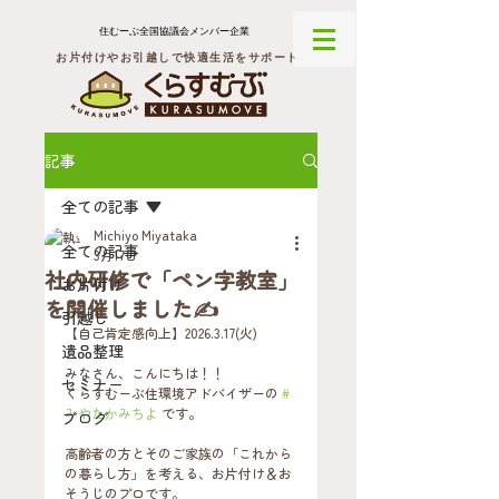
住むーぶ全国協議会メンバー企業
お片付けやお引越しで快適生活をサポート
記事
全ての記事
Michiyo Miyataka
全ての記事
3月17日
社内研修で「ペン字教室」
お片付け
を開催しました✍️
引越し
【自己肯定感向上】2026.3.17(火)
遺品整理
みなさん、こんにちは！！
セミナー
くらすむーぶ住環境アドバイザーの 
#
みやたかみちよ
 です。
ブログ
高齢者の方とそのご家族の「これから
の暮らし方」を考える、お片付け＆お
そうじのプロです。