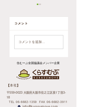
コメント
自ら施設に行く
2軒を1軒にまと
判断をされたお
めるお引越（ご
コメントを追加…
引越後のお片付
依頼報告）
け（ご依頼報
告）
住むーぶ全国協議会メンバー企業
​【本社】
〒559-0023 大阪府大阪市住之江区泉1丁目3-
18
TEL 06-6682-1359
FAX 06-6682-3911
info@kurasumove.com