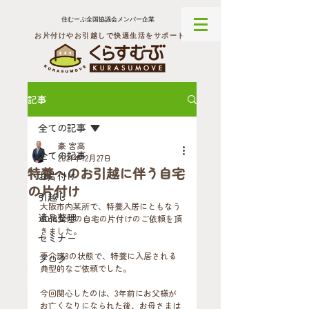
住むーぶ全国協議会メンバー企業
お片付けやお引越しで快適生活をサポート
記事
全ての記事
豪 宮高
全ての記事
2021年12月27日
特養へのお引越に伴う自宅
お片付け
の片付け
引越し
大阪市内某所で、特養入居にともなう
遺品整理
80代女性の自宅の片付けのご依頼を頂
きました。
セミナー
要介護3の状態で、特養に入居される
ブログ
典型的なご依頼でした。
今回関心したのは、3年前にお父様が
お亡くなりになられた後、お母さまは