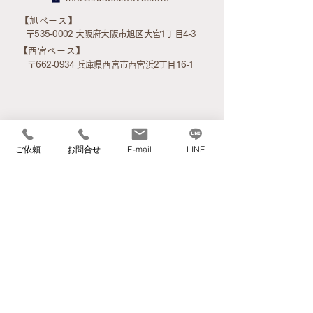
​【旭ベース】
〒535-0002 大阪府大阪市旭区大宮1丁目4-3
​【西宮ベース】
〒662-0934 兵庫県西宮市西宮浜2丁目16-1
ご依頼
お問合せ
E-mail
LINE
アクセスマップ
サービス案内
家事サービス
介護環境整理サービス
高齢者のお引越
不用品引取・家財品買取サービス