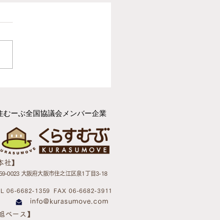
例紹介】大手引越業者と
定的な違いとは？「ヘル
のいる引越屋さん」が、
住むーぶ全国協議会メンバー企業
者のお引越しと住環境づ
で選ばれる理由
【本社】
59-0023 大阪府大阪市住之江区泉1丁目3-18
L 06-6682-1359
FAX 06-6682-3911
info@kurasumove.com
【旭ベース】