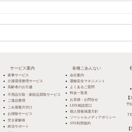
【開催報告】片付けは"終
【事
活"の第一歩 ～いつまでも自
の決
パー
宅で暮らすための住環境づく
サービス案内
各種ごあんない
高齢
り～
家事サービス
会社案内
くり
介護環境整理サービス
運輸安全マネジメント
高齢者のお引越
よくあるご質問
料金一覧表
不用品引取・家財品買取サービス
​
お見積・お問合せ
ご遺品整理
〒5
LINE相談窓口
ごみ屋敷片付け
個人情報保護方針
お掃除サービス
TE
ソーシャルメディアポリシー
空き家解体
SNS利用規約
終活サポート
​