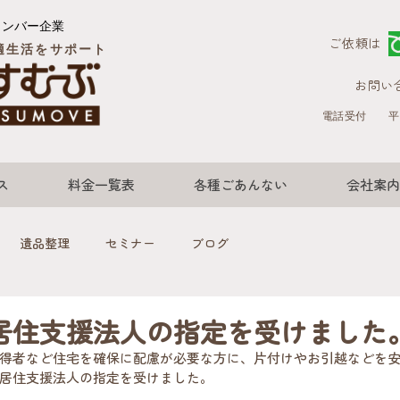
メンバー企業
ご依頼は
適生活をサポート
お問い
電話受付
平
ス
料金一覧表
各種ごあんない
会社案内
遺品整理
セミナー
ブログ
居住支援法人の指定を受けました
得者など住宅を確保に配慮が必要な方に、片付けやお引越などを
居住支援法人の指定を受けました。