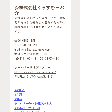
☆株式会社くらすむーぶ
☆
​介護の知識を持ったスタッフが、高齢
者の方々が自分らしく暮らすための住
環境改善をご提案させていただきま
す。
-----------------------------
☎06-6682-1359
free0120-751-359
mail 
info@kurasumove.com
大阪市住之江区泉1-3-18
(受付)9：00～18：00（日祝休日）
-----------------------------
ホームページはプロフィール
https://www.kurasumove.com/
のURLよりご覧いただけます。
#高齢者
#介護
#引越
#ヘルパーのいる引越屋さん
#シルバー住むーぶ