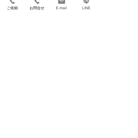
コメントを追加…
第一歩 ～いつま
決定的な違いと
ご依頼
お問合せ
E-mail
LINE
は？「ヘルパー
でも自宅で暮ら
のいる引越屋さ
すための住環境
ん」が、高齢者
づくり～
住むーぶ全国協議会メンバー企業
のお引越しと住
環境づくりで選
ばれる理由
​【本社】
〒559-0023 大阪府大阪市住之江区泉1丁目3-
18
TEL 06-6682-1359
FAX 06-6682-3911
info@kurasumove.com
​【旭ベース】
〒535-0002 大阪府大阪市旭区大宮1丁目4-3
​【西宮ベース】
〒662-0934 兵庫県西宮市西宮浜2丁目16-1