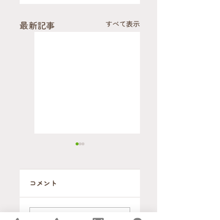
最新記事
すべて表示
コメント
【開催報告】片
【事例紹介】大
付けは"終活"の
手引越業者との