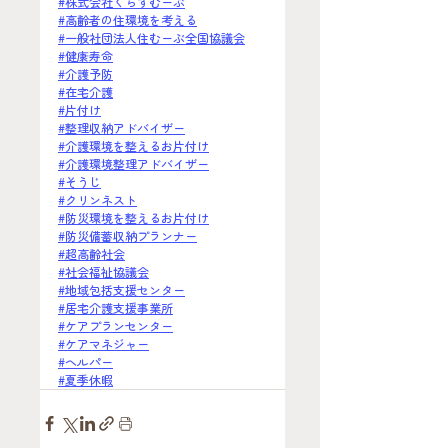
#株式会社くらすむーぶ
#高齢者の住環境を考える
#一般社団法人住むーぶ全国協議会
#健康寿命
#介護予防
#在宅介護
#片付け
#整理収納アドバイザー
#介護環境を整えるお片付け
#介護環境整理アドバイザー
#そうじ
#クリンネスト
#防災環境を整えるお片付け
#防災備蓄収納プランナー
#超高齢社会
#社会福祉協議会
#地域包括支援センター
#居宅介護支援事業所
#ケアプランセンター
#ケアマネジャー
#ヘルパー
#
夏季休暇