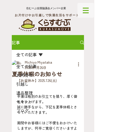
住むーぶ全国協議会メンバー企業
お片付けやお引越しで快適生活をサポート
記事
全ての記事
Michiyo Miyataka
全ての記事
2025年7月26日
夏季休暇のお知らせ
お片付け
【お盆休み】2025.7.26(土)
引越し
遺品整理
平素は格別のお引立てを賜り、厚く御
セミナー
礼申し上げます。
誠に勝手ながら、下記を夏季休暇とさ
ブログ
せていただきます。
期間中お客様にはご不便をおかけいた
しますが、何卒ご寛容くださいますよ