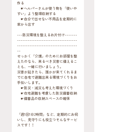
作る
　☛ヘルパーさんが使う物を「使いや
すい」よう整理収納する
　☛自分で出せない不用品を定期的に
家から出す
---防災環境を整えるお片付け-------
----------------------------------
----------------------------------
--
せっかく「介護」のためにお部屋を整
えたのなら、来るべき災害に備えるこ
とも、一緒に行いましょう。
災害が起きたら、誰かが来てくれるま
でに自宅で避難出来る環境づくりをお
手伝いします。
　☛防災・減災も考えた環境づくり
　☛在宅避難を考慮した防災備蓄収納
　☛備蓄品の収納スペースの確保
「週1回1日2時間」など、定期的にお伺
いし、見守りにも役立つそんなサービ
スです！！