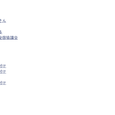
さん
る
全国協議会
付け
付け
付け