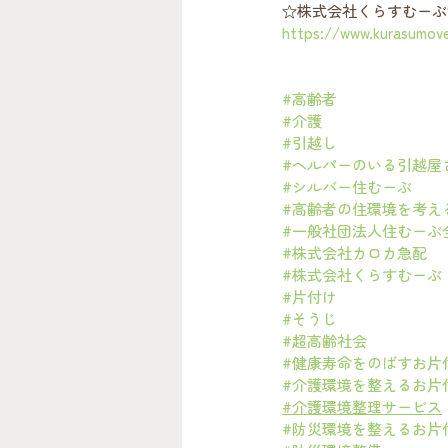
☆株式会社くらすむーぶ
https://www.kurasumov
#高齢者
#介護
#引越し
#ヘルパーのいる引越屋
#シルバー住むーぶ
#高齢者の住環境を考え
#一般社団法人住むーぶ
#株式会社カロカ急配
#株式会社くらすむーぶ
#片付け
#そうじ
#超高齢社会
#健康寿命をのばすお片
#介護環境を整えるお片
#介護環境整理サービス
#防災環境を整えるお片