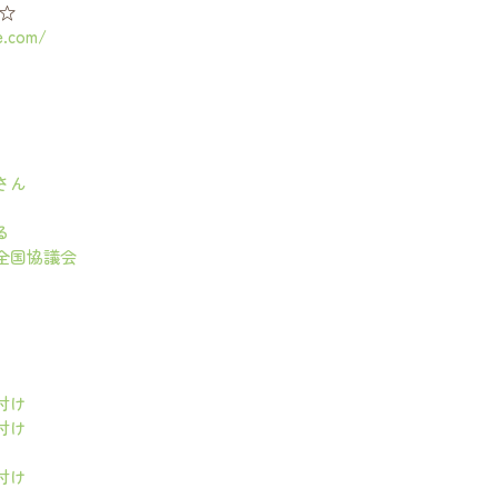
☆
e.com/
さん
る
全国協議会
付け
付け
付け