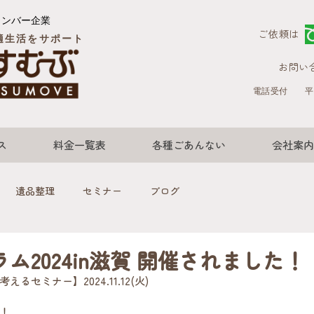
メンバー企業
ご依頼は
適生活をサポート
お問い
電話受付
平
ス
料金一覧表
各種ごあんない
会社案内
遺品整理
セミナー
ブログ
ム2024in滋賀 開催されました！
セミナー】2024.11.12(火)
！