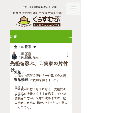
住むーぶ全国協議会メンバー企業
お片付けやお引越しで快適生活をサポート
記事
全ての記事
豪 宮高
全ての記事
2021年12月23日
先祖を忍ぶ、ご実家の片付
お片付け
け
引越し
大阪市内某所の庭付き一戸建てのお家
遺品整理
の片付けのご依頼を頂きました。
セミナー
ご両親がお亡くなりになり、先祖代々
の実家を今後どうするか思案していた
ブログ
依頼者の方が、来年の法事までに、庭
の剪定、自宅の2階の片付けをして欲し
いとのこと。