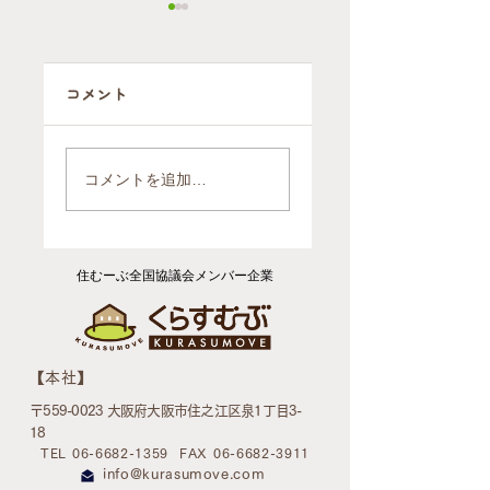
コメント
自ら施設に行く
2軒を1軒にまと
判断をされたお
めるお引越（ご
コメントを追加…
引越後のお片付
依頼報告）
け（ご依頼報
告）
住むーぶ全国協議会メンバー企業
​【本社】
〒559-0023 大阪府大阪市住之江区泉1丁目3-
18
TEL 06-6682-1359
FAX 06-6682-3911
info@kurasumove.com