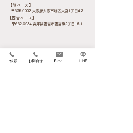
​【旭ベース】
〒535-0002 大阪府大阪市旭区大宮1丁目4-3
​【西宮ベース】
〒662-0934 兵庫県西宮市西宮浜2丁目16-1
ご依頼
お問合せ
E-mail
LINE
アクセスマップ
サービス案内
家事サービス
介護環境整理サービス
高齢者のお引越
不用品引取・家財品買取サービス
ご遺品整理