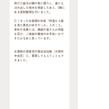
伸びた庭木が隣の家に侵入し、道にも
はみ出した枝木を剪定したあと、2階に
ある家財整理を行いました。
亡くなったお爺様が生前「和室から庭
を見た景色が好きだった」とのこと。
来年の法事には、親戚の皆さんが先祖
を忍び、ご家族の繁栄のお手伝いがで
きたかなあと思っています。
古美術の得意先の株式会社縁（大阪市
中央区）に、買取してもらうこともで
きました。