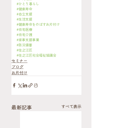
#ひとり暮らし
#健康寿命
#自立支援
#生活支援
#健康寿命をのばすお片付け
#在宅医療
#在宅介護
#家事支援事業
#防災備蓄
#住之江区
#住之江区社会福祉協議会
セミナー
ブログ
お片付け
最新記事
すべて表示