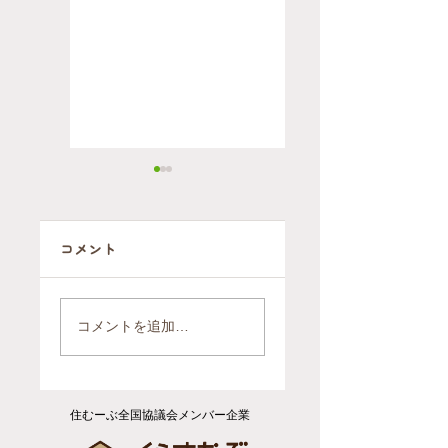
コメント
自ら施設に行く
2軒を1軒にまと
判断をされたお
めるお引越（ご
コメントを追加…
引越後のお片付
依頼報告）
け（ご依頼報
告）
住むーぶ全国協議会メンバー企業