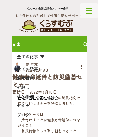
住むーぶ全国協議会メンバー企業
お片付けやお引越しで快適生活をサポート
記事
全ての記事
豪 宮高
全ての記事
2022年2月18日
健康寿命延伸と防災備蓄セ
お片付け
ミナー
引越し
更新日：
2022年3月10日
遺品整理
住之江区社会福祉協議会
の職員様向け
に片付けセミナーを開催しました。
セミナー
ブログ
今回のテーマは
・片付けることが健康寿命延伸につな
がること
・防災備蓄として取り組むべきこと