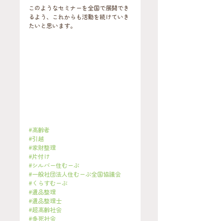
このようなセミナーを全国で展開でき
るよう、これからも活動を続けていき
たいと思います。
#高齢者
#引越
#家財整理
#片付け
#シルバー住むーぶ
#一般社団法人住むーぶ全国協議会
#くらすむーぶ
#遺品整理
#遺品整理士
#超高齢社会
#多死社会