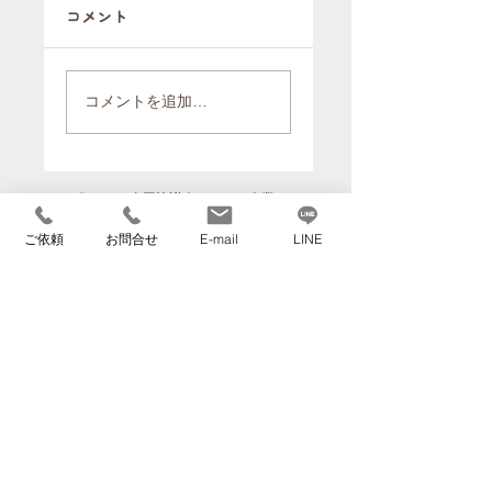
コメント
【開催報告】片
【事例紹介】大
付けは"終活"の
手引越業者との
コメントを追加…
第一歩 ～いつま
決定的な違いと
は？「ヘルパー
でも自宅で暮ら
のいる引越屋さ
すための住環境
ん」が、高齢者
づくり～
住むーぶ全国協議会メンバー企業
のお引越しと住
ご依頼
お問合せ
E-mail
LINE
環境づくりで選
ばれる理由
​【本社】
〒559-0023 大阪府大阪市住之江区泉1丁目3-
18
TEL 06-6682-1359
FAX 06-6682-3911
info@kurasumove.com
​【旭ベース】
〒535-0002 大阪府大阪市旭区大宮1丁目4-3
​【西宮ベース】