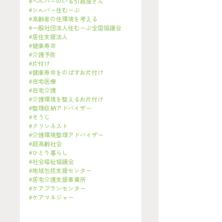
#ヘルパーのいる引越屋さん
#シルバー住むーぶ
#高齢者の住環境を考える
#一般社団法人住むーぶ全国協議会
#居住支援法人
#健康寿命
#介護予防
#片付け
#健康寿命をのばすお片付け
#在宅医療
#在宅介護
#介護環境を整えるお片付け
#整理収納アドバイザー
#そうじ
#クリンネスト
#介護環境整理アドバイザー
#超高齢社会
#ひとり暮らし
#社会福祉協議会
#地域包括支援センター
#居宅介護支援事業所
#ケアプランセンター
#ケアマネジャー