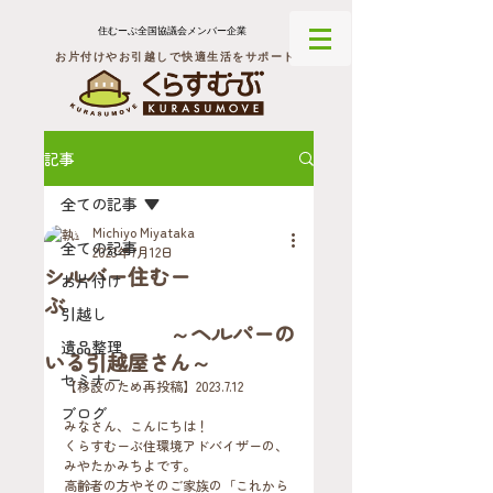
住むーぶ全国協議会メンバー企業
お片付けやお引越しで快適生活をサポート
記事
全ての記事
Michiyo Miyataka
全ての記事
2023年7月12日
シルバー住むー
お片付け
ぶ
引越し
～ヘルパーの
遺品整理
いる引越屋さん～
セミナー
【移設のため再投稿】2023.7.12
ブログ
みなさん、こんにちは！
くらすむーぶ住環境アドバイザーの、
みやたかみちよです。 
高齢者の方やそのご家族の「これから