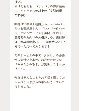
はい。
私はそもそも、ゴリッゴリの体育会系
で、キャリア10年以上の「女引越屋」
です(笑)
弊社は10年以上程前から、～ヘルパー
のいる引越屋さん～「シルバー住むー
ぶ」というサービスを展開しており、
高齢者の方向けのお引越しや、家財整
理、家具の移動etc・・のお手伝いをさ
せていただいております！
そのサービスの中で「片付け」の必要
性に気付いた事が、お片付けのプロ
「みやたかみちよ」が誕生したきっか
けです。
今日はそんなことをお客様と楽しくお
しゃべりしながらお手伝いさせていた
だきました。