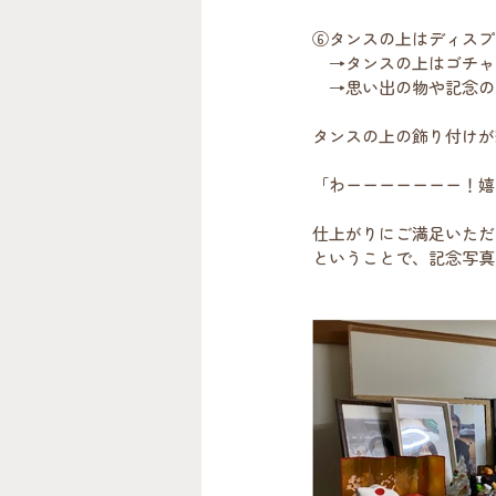
⑥タンスの上はディスプ
　→タンスの上はゴチャ
　→思い出の物や記念の
タンスの上の飾り付けが
「わーーーーーーー！嬉
仕上がりにご満足いただ
ということで、記念写真