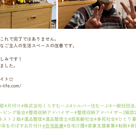
これで完了ではありません。
なご主人の生活スペースの改善です。
しみです！
ました。
イト☆
-life.com/
居
#片付け
#株式会社くらすむーぶ
#シルバー住むーぶ
#一般社団法
キーピング協会
#整理収納アドバイザー
#整理収納アドバイザー2級認
ネスト２級
#遺品整理
#遺品整理士
#超高齢社会
#多死社会
#ひとり
寿命をのばすお片付け
#在宅医療
#在宅介護
#家事支援事業
#転倒
#骨