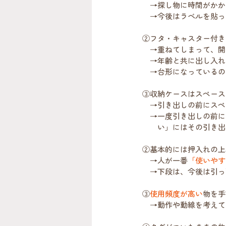
　→探し物に時間がかか
　→今後はラベルを貼っ
②フタ・キャスター付き
　→重ねてしまって、開
　→年齢と共に出し入れ
　→台形になっているの
③収納ケースはスペース
　→引き出しの前にスペ
　→一度引き出しの前に
　　い」にはその引き出
②基本的には押入れの上
　→人が一番
「使いやす
　→下段は、今後は引っ
③
使用頻度が高い
物を手
　→動作や動線を考えて