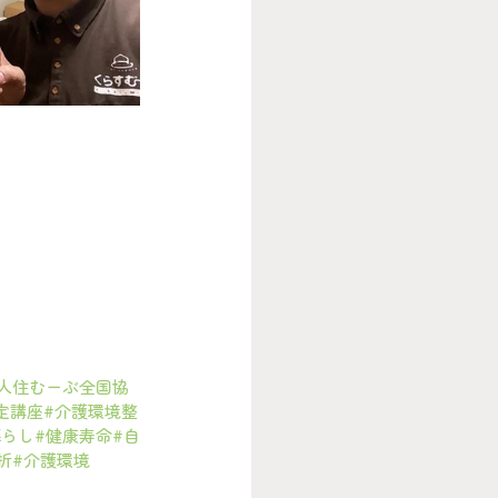
人住むーぶ全国協
定講座
#介護環境整
暮らし
#健康寿命
#自
折
#介護環境