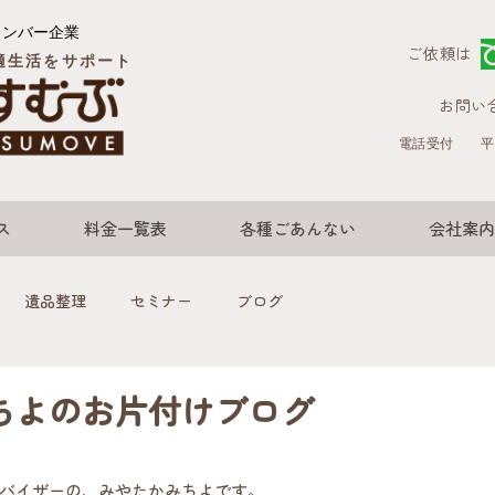
メンバー企業
ご依頼は
適生活をサポート
お問い
電話受付
平
ス
料金一覧表
各種ごあんない
会社案内
遺品整理
セミナー
ブログ
ちよのお片付けブログ
バイザーの、みやたかみちよです。