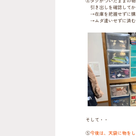
④タグがついたままの物
　引き出しを確認してか
　→在庫を把握せずに購
　→ムダ遣いせずに済む
そして・・
⑤
今後は、天袋に物をし