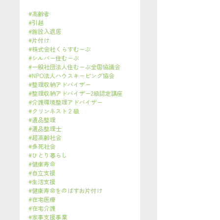
#高齢者
#引越
#施設入退居
#片付け
#株式会社くらすむーぶ
#シルバー住むーぶ
#一般社団法人住むーぶ全国協議会
#NPO法人ハウスキーピング協会
#整理収納アドバイザー
#整理収納アドバイザー2級認定講座
#介護環境整理アドバイザー
#クリンネスト２級
#遺品整理
#遺品整理士
#超高齢社会
#多死社会
#ひとり暮らし
#健康寿命
#自立支援
#生活支援
#健康寿命をのばすお片付け
#在宅医療
#在宅介護
#家事支援事業