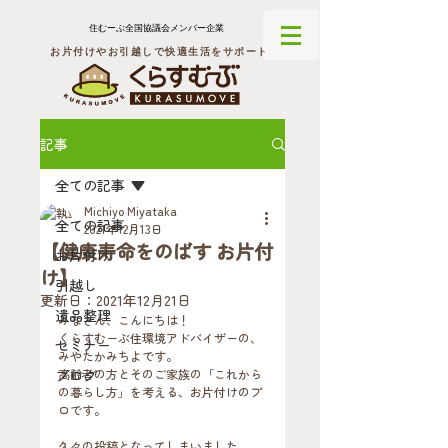
住むーぶ全国協議会メンバー企業
お片付けやお引越しで快適生活をサポート
記事
全ての記事
Michiyo Miyataka
全ての記事
2021年12月13日
【健康寿命をのばす お片付
お片付け
け】
引越し
更新日：
2021年12月21日
遺品整理
みなさん、こんにちは！
くらすむーぶ住環境アドバイザーの、
セミナー
みやたかみちよです。
ブログ
高齢者の方とそのご家族の「これから
の暮らし方」を考える、お片付けのプ
ロです。
久々の投稿となってしまいました