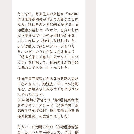
そんな中、ある住人の女性が「2025年
には後期高齢者が増えて大変なことに
なる。私はそのとき80歳を過ぎる。在
宅医療が進むというけど、自分たちは
どう暮らせばいいのか皆目わからな
い。これは少し勉強しなければ」と、
まずは数人で遊びのグループをつく
り、いざというとき助け合えるよう
「明るく楽しく暮らせるマンションづ
くり」を目指して、住民同士が自主的
に協力してスタートされました。
住民や専門職などからなる世話人会が
中心となって、勉強会、サークル活動
など、居場所や仕組みづくりに取り組
んでおられます。
(この活動が評価され「第9回健康寿命
をのばそう！アワード（介護予防・高
齢者生活支援分野）厚生労働大臣賞 最
優秀賞受賞」を受賞されました)
そういった活動の中の「在宅医療勉強
会」カテゴリの一部として、今回「健