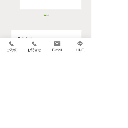
コメント
整理収納講座
健康寿命延伸と
ご依頼
お問合せ
E-mail
LINE
防災備蓄セミナ
コメントを追加…
ー
住むーぶ全国協議会メンバー企業
​【本社】
〒559-0023 大阪府大阪市住之江区泉1丁目3-
18