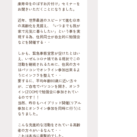
康寿命をのばすお片付け」セミナーを
お聞きいただくことになりました。
近年、世界最速のスピードで進む日本
の高齢化を見据え、「いつまでも我が
家で元気に暮らしたい」という事を実
現する為、住民同士が自主的に勉強会
などを開催する・・
しかも、緊急事態宣言が空けたとはい
え、いぜんコロナ禍である現状でこの
活動を継続されるために、住民の方々
はパソコンでオンライン参加出来るよ
うにインフラを整えて・・
要するに、平均年齢80歳に近い方々
が、ご自宅でパソコンを開き、オンラ
イン(ZOOM)で勉強会に参加されてい
るのです！！
当然、昨日もハイブリッド開催(リアル
参加とオンライン参加を同時に行う)と
なりました。
こんな先進的な活動をされている高齢
者の方々がいるなんて・・
これは本当に衝撃的でした。