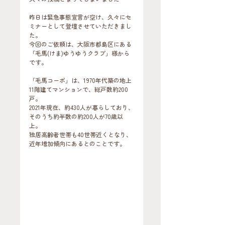
昨日は緊急事態宣言が空け、久々にセ
ミナーとして登壇させていただきまし
た。
今回のご依頼は、大阪市都島区にある
「毛馬(けま)ゆうゆうクラブ」様から
です。
「毛馬コーポ」は、1970年代築の地上
11階建てマンションで、総戸数約200
戸。
2021年現在、約430人が暮らしており、
そのうち約半数の約200人が70歳以
上。
独居高齢者世帯も40世帯近くとなり、
近年増加傾向にあるとのことです。