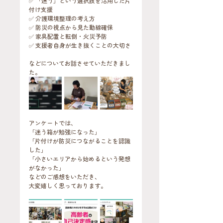
✅ 「迷う」という選択肢を活用した片
付け支援
✅ 介護環境整理の考え方
✅ 防災の視点から見た動線確保
✅ 家具配置と転倒・火災予防
✅ 支援者自身が生き抜くことの大切さ
などについてお話させていただきまし
た。
アンケートでは、
「迷う箱が勉強になった」
「片付けが防災につながることを認識
した」
「小さいエリアから始めるという発想
がなかった」
などのご感想をいただき、
大変嬉しく思っております。