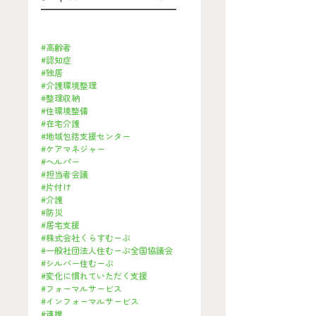
━━━━━━━━━━━━━━━━
#高齢者
#認知症
#
独居
#介護環境整理
#整理収納
#住環境整備
#在宅介護
#地域包括支援センター
#ケアマネジャー
#ヘルパー
#担当者会議
#片付け
#介護
#防災
#居宅支援
#株式会社くらすむーぶ
#一般社団法人住むーぶ全国協議会
#シルバー住むーぶ
#変化に慣れていただく支援
#フォーマルサービス
#インフォーマルサービス
#連携