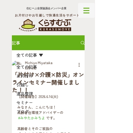
住むーぶ全国協議会メンバー企業
お片付けやお引越しで快適生活をサポート
記事
全ての記事
Michiyo Miyataka
全ての記事
6月16日
「片付け×介護×防災」オン
お片付け
ラインセミナー開催しまし
引越し
た！！
遺品整理
【開催報告】2026.6.16(火)
セミナー
みなさん、こんにちは！
ブログ
高齢者住環境アドバイザーの
#みやたかみちよ
 です。
高齢者とそのご家族の