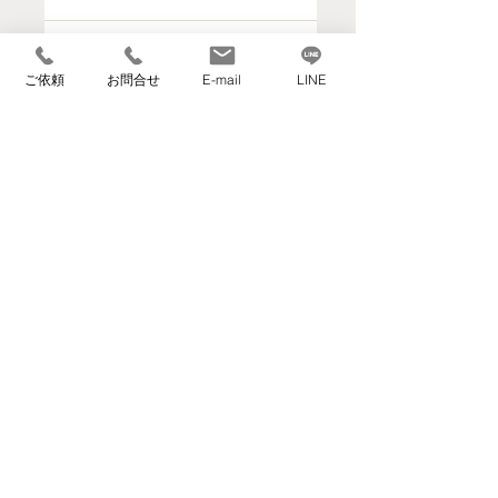
【開催報告】片
【事例紹介】大
付けは"終活"の
手引越業者との
コメントを追加…
ご依頼
お問合せ
E-mail
LINE
第一歩 ～いつま
決定的な違いと
は？「ヘルパー
でも自宅で暮ら
のいる引越屋さ
すための住環境
ん」が、高齢者
づくり～
住むーぶ全国協議会メンバー企業
のお引越しと住
環境づくりで選
ばれる理由
​【本社】
〒559-0023 大阪府大阪市住之江区泉1丁目3-
18
TEL 06-6682-1359
FAX 06-6682-3911
info@kurasumove.com
​【旭ベース】
〒535-0002 大阪府大阪市旭区大宮1丁目4-3
​【西宮ベース】
〒662-0934 兵庫県西宮市西宮浜2丁目16-1