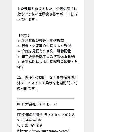
との連携を前提とした、介護保険では
対応できない住環境改善サポートを行
っています。
【内容】
🔹 生活動線の整理・動作確認
🔹 転倒・火災等の生活リスク軽減
🔹 介護を見据えた家具・動線配置
🔹 在宅避難を想定した防災備蓄収納
🔹 定期訪問による生活環境の改善・見
守り
🕰「週1回・2時間」など介護保険適用
外サービスとして柔軟な定期訪問に対
応可能です。
━━━━━━━━━━━━━━━━
🏢 株式会社くらすむーぶ
━━━━━━━━━━━━━━━━
👩‍⚕️ 介護の知識を持つスタッフが対応
📞 06-6682-1359
📞 0120-751-359
🌐 
https://www.kurasumove.com/